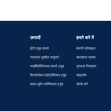
उत्पादों
हमारे बारे में
ईटी ट्यूब एयरवे
कंपनी प्रोफाइल
स्वरयंत्र मुखौटा वायुमार्ग
कारखाना भ्रमण
नासॉफिरिन्जियल एयरवे ट्यूब
गुणवत्ता नियंत्रण
डिस्पोजेबल एंडोट्रैचियल ट्यूब
साइटमैप
डबल लुमेन ब्रोन्कियल ट्यूब
संपर्क करें