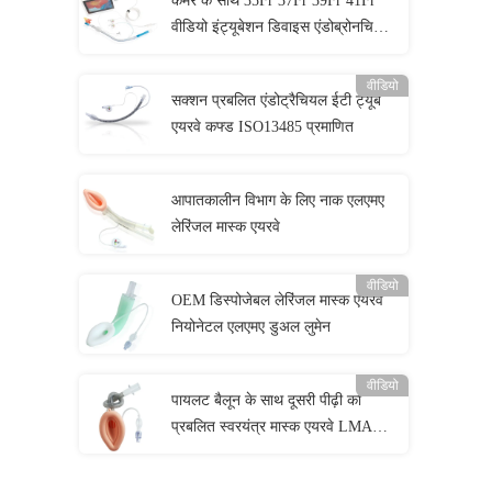
कैमरे के साथ 35Fr 37Fr 39Fr 41Fr
वीडियो इंट्यूबेशन डिवाइस एंडोब्रोनचियल
ट्यूब
वीडियो
सक्शन प्रबलित एंडोट्रैचियल ईटी ट्यूब
एयरवे कफ्ड ISO13485 प्रमाणित
आपातकालीन विभाग के लिए नाक एलएमए
लेरिंजल मास्क एयरवे
वीडियो
OEM डिस्पोजेबल लेरिंजल मास्क एयरवे
नियोनेटल एलएमए डुअल लुमेन
वीडियो
पायलट बैलून के साथ दूसरी पीढ़ी का
प्रबलित स्वरयंत्र मास्क एयरवे LMA
रक्षक