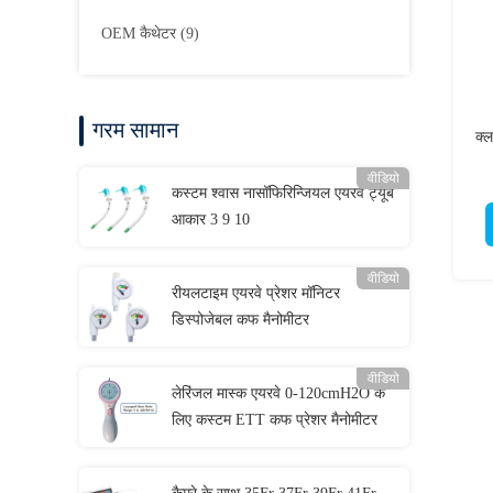
OEM कैथेटर
(9)
गरम सामान
क्ल
वीडियो
कस्टम श्वास नासॉफिरिन्जियल एयरवे ट्यूब
आकार 3 9 10
वीडियो
रीयलटाइम एयरवे प्रेशर मॉनिटर
डिस्पोजेबल कफ मैनोमीटर
वीडियो
लेरिंजल मास्क एयरवे 0-120cmH2O के
लिए कस्टम ETT कफ प्रेशर मैनोमीटर