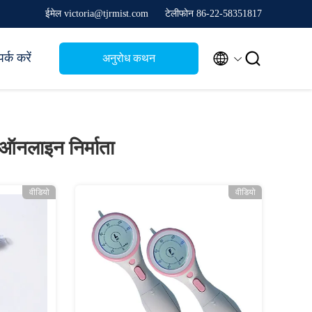
ईमेल victoria@tjrmist.com
टेलीफोन 86-22-58351817


र्क करें
अनुरोध कथन
ऑनलाइन निर्माता
वीडियो
वीडियो