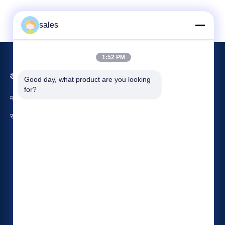
sales
1:52 PM
आयोजन
Good day, what product are you looking 
अनुरोध कथन
for?
मामलों
टेलीफोन 86-22-58351817
समाचार
फैक्स 86-22-58351188


