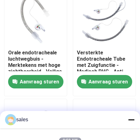
Over ons
Fabrieksreis
Orale endotracheale
Versterkte
Kwaliteitscontrole
luchtwegbuis -
Endotracheale Tube
Merktekens met hoge
met Zuigfunctie -
zichtbaarheid - Veilige
Medisch PVC - Anti-
Contacteer ons
plaatsing - Latexvrij -
resistent - CE & ISO
Aanvraag sturen
Aanvraag sturen
ISO CE-certificering
Gecertificeerd
Vraag een offerte aan
ET Buisluchtroute
sales
Laryngeal Maskerluchtroute