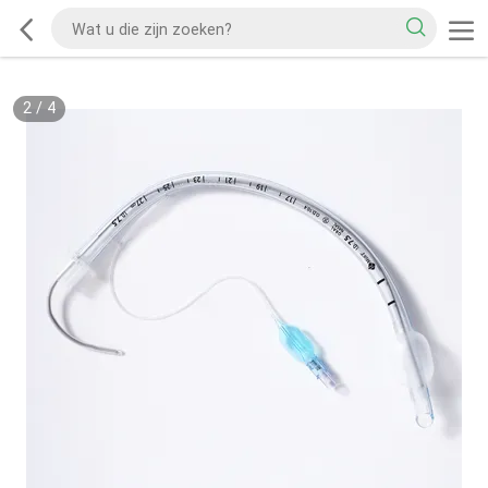
2
/
4