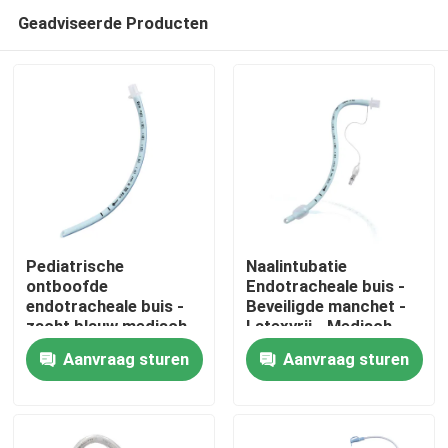
Geadviseerde Producten
Pediatrische
Naalintubatie
ontboofde
Endotracheale buis -
endotracheale buis -
Beveiligde manchet -
Thuis
zacht blauw medisch
Latexvrij - Medisch
PVC - CE ISO-
PVC - Duidelijke
Aanvraag sturen
Aanvraag sturen
gecertificeerd
markeringen
Producten
VR-show