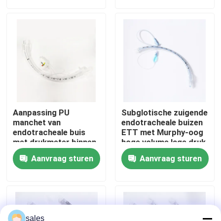
Over ons
Fabrieksreis
Kwaliteitscontrole
Aanpassing PU
Subglotische zuigende
Contacteer ons
manchet van
endotracheale buizen
endotracheale buis
ETT met Murphy-oog
met drukmeter binnen
hoge volume lage druk
de manchet
manchet
Vraag een offerte aan
Aanvraag sturen
Aanvraag sturen
ET Buisluchtroute
Laryngeal Maskerluchtroute
sales