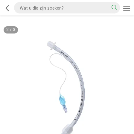
2
/
3