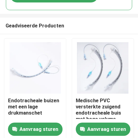
Geadviseerde Producten
Thuis
Endotracheale buizen
Medische PVC
met een lage
versterkte zuigend
drukmanschet
endotracheale buis
Producten
met hoge volume
manchet ETT PU met
Aanvraag sturen
Aanvraag sturen
drukmeter
VR-show