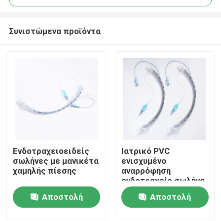
Συνιστώμενα προϊόντα
Ενδοτραχειοειδείς
Ιατρικό PVC
Αρχική Σελίδα
σωλήνες με μανικέτα
ενισχυμένο
χαμηλής πίεσης
αναρρόφηση
ενδοτραχείο σωλήνα
Προϊόντα
με υψηλού όγκου
Αποστολή
Αποστολή
μανσέτα ETT PU με
μέτρηση πίεσης
ερώτησης
ερώτησης
Εμφάνιση VR