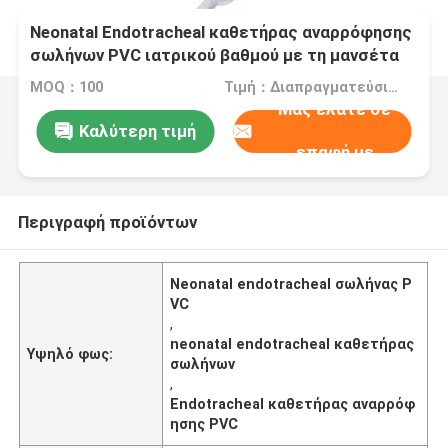
Neonatal Endotracheal καθετήρας αναρρόφησης
σωλήνων PVC ιατρικού βαθμού με τη μανσέτα
MOQ：100
Τιμή：Διαπραγματεύσιμα
Μας ελάτε σε
Καλύτερη τιμή
επαφή με
Περιγραφή προϊόντων
Neonatal endotracheal σωλήνας P
VC
,
neonatal endotracheal καθετήρας
Υψηλό φως:
σωλήνων
,
Endotracheal καθετήρας αναρρόφ
ησης PVC