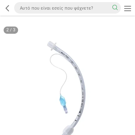
2
/
3