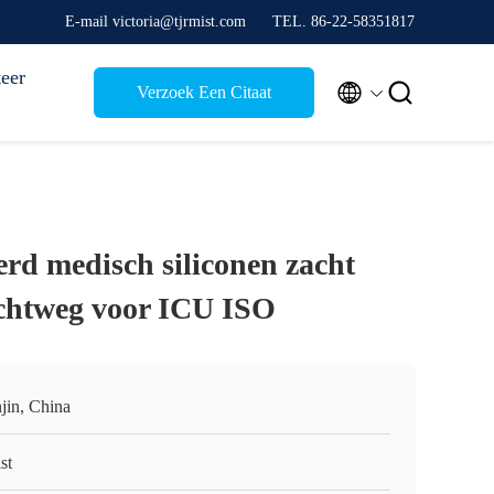
E-mail victoria@tjrmist.com
TEL. 86-22-58351817
eer


Verzoek Een Citaat
erd medisch siliconen zacht
chtweg voor ICU ISO
jin, China
st