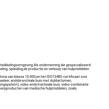
 ontwikkelingsomgeving.Als onderneming die gespecialiseerd
eling, opleiding,de productie en verkoop van hulpmiddelen
oria van klasse 10.000,en het ISO13485-certificaat voor
masker, endobronchiale buis met dubbel lumen,
dingspatent), video-endotracheale buis, video-combinatie
gwerpproducten van medische hulpmiddelen, zoals