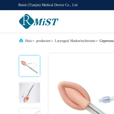
Rmist (Tianjin) Medical Device Co., Ltd.
Huis
>
producten
>
Laryngeal Maskerluchtroute
>
Gepersona