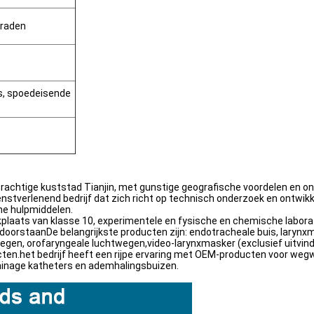
raden
is, spoedeisende
de prachtige kuststad Tianjin, met gunstige geografische voordelen en
enstverlenend bedrijf dat zich richt op technisch onderzoek en ontwikk
he hulpmiddelen.
kplaats van klasse 10, experimentele en fysische en chemische laborat
oorstaanDe belangrijkste producten zijn: endotracheale buis, larynx
lwegen, orofaryngeale luchtwegen,video-larynxmasker (exclusief uitvin
ten.het bedrijf heeft een rijpe ervaring met OEM-producten voor we
rainage katheters en ademhalingsbuizen.