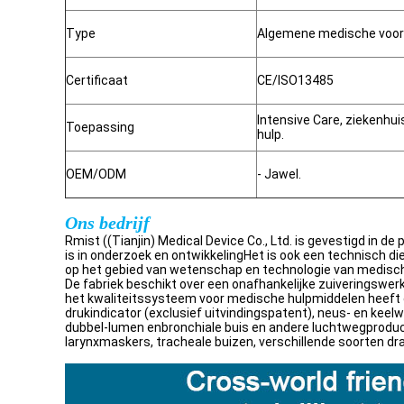
Type
Algemene medische voor
Certificaat
CE/ISO13485
Intensive Care, ziekenhu
Toepassing
hulp.
OEM/ODM
- Jawel.
Ons bedrijf
Rmist ((Tianjin) Medical Device Co., Ltd. is gevestigd in 
is in onderzoek en ontwikkelingHet is ook een technisch di
op het gebied van wetenschap en technologie van medisc
De fabriek beschikt over een onafhankelijke zuiveringswer
het kwaliteitssysteem voor medische hulpmiddelen heeft d
drukindicator (exclusief uitvindingspatent), neus- en kee
dubbel-lumen enbronchiale buis en andere luchtwegproduc
larynxmaskers, tracheale buizen, verschillende soorten d