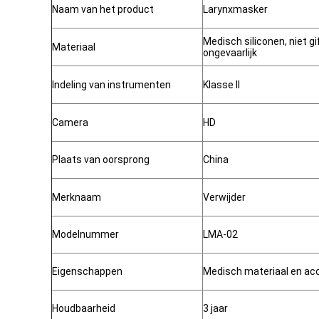
Naam van het product
Larynxmasker
Medisch siliconen, niet gi
Materiaal
ongevaarlijk
Indeling van instrumenten
Klasse II
Camera
HD
Plaats van oorsprong
China
Merknaam
Verwijder
Modelnummer
LMA-02
Eigenschappen
Medisch materiaal en ac
Houdbaarheid
3 jaar