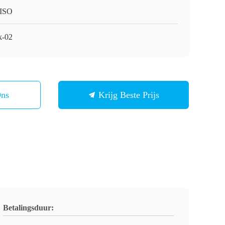
ISO
-02
Ons
Krijg Beste Prijs
Betalingsduur: