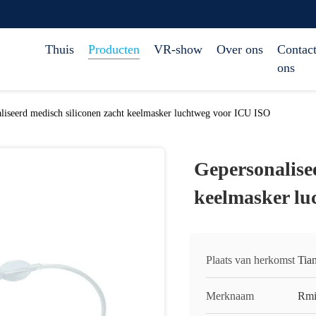
Thuis
Producten
VR-show
Over ons
Contact
ons
liseerd medisch siliconen zacht keelmasker luchtweg voor ICU ISO
Gepersonalise
keelmasker lu
Plaats van herkomst
Tian
Merknaam
Rmi