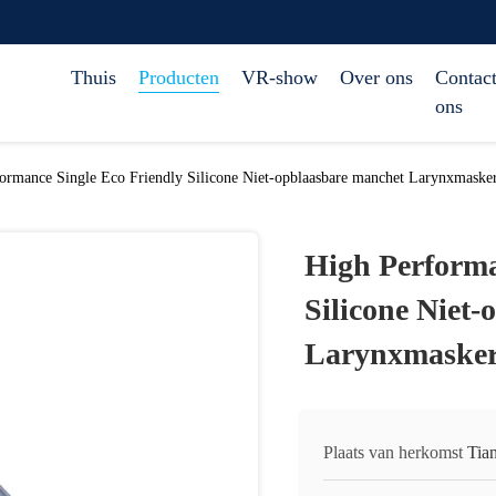
Thuis
Producten
VR-show
Over ons
Contact
ons
ormance Single Eco Friendly Silicone Niet-opblaasbare manchet Larynxmaske
High Performa
Silicone Niet
Larynxmasker
Plaats van herkomst
Tia