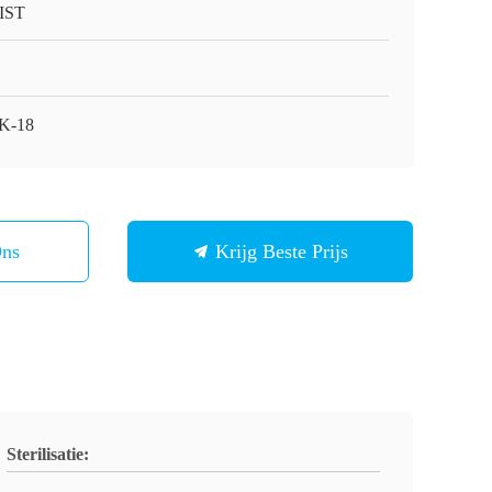
IST
K-18
Ons
Krijg Beste Prijs
Sterilisatie: