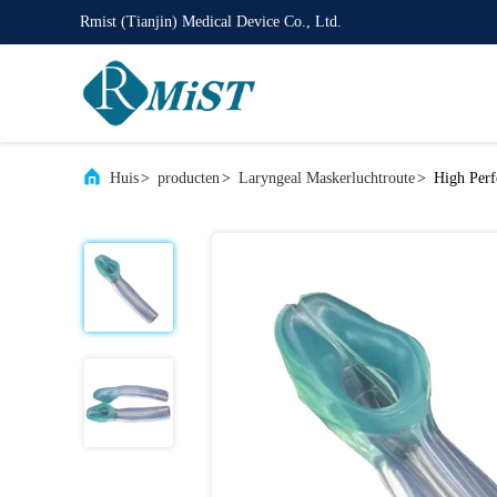
Rmist (Tianjin) Medical Device Co., Ltd.
Huis
>
producten
>
Laryngeal Maskerluchtroute
>
High Perf