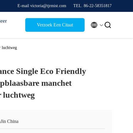
E-mail victoria@tjrmist.com
TEL. 86-22-58351817
eer


Verzoek Een Citaat
r luchtweg
nce Single Eco Friendly
-opblaasbare manchet
 luchtweg
nJin China