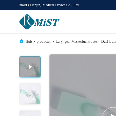
Rmist (Tianjin) Medical Device Co., Ltd.
Huis
>
producten
>
Laryngeal Maskerluchtroute
>
Dual Lum