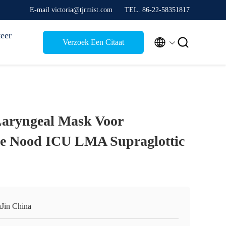
E-mail victoria@tjrmist.com
TEL. 86-22-58351817
eer


Verzoek Een Citaat
aryngeal Mask Voor
ie Nood ICU LMA Supraglottic
nJin China