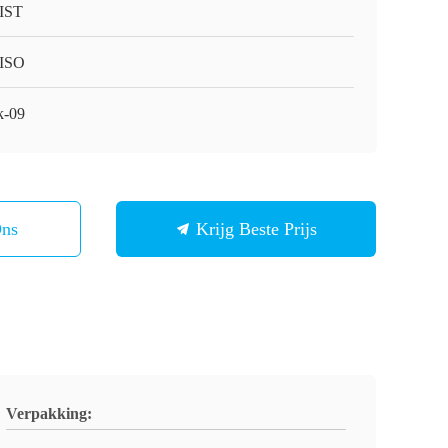
IST
ISO
-09
Ons
Krijg Beste Prijs
Verpakking: