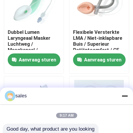
Over ons
Dubbel Lumen
Flexibele Versterkte
Fabrieksreis
Laryngeaal Masker
LMA / Niet-inklapbare
Luchtweg /
Buis / Superieur
Maagkanaal /
Patiëntcomfort / CE
Kwaliteitscontrole
Medische Siliconen
ISO Gecertificeerd
Aanvraag sturen
Aanvraag sturen
Structuur/CE ISO
Contacteer ons
Vraag een offerte aan
sales
ET Buisluchtroute
9:17 AM
Good day, what product are you looking 
Laryngeal Maskerluchtroute