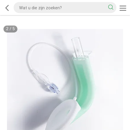
2
/
5