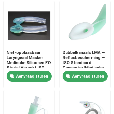
Niet-opblaasbaar
Dubbelkanaals LMA —
Laryngeaal Masker
Refluxbescherming —
Medische Siliconen EO
ISO Standaard
Steriel Verpakt ISO
Connector/Medische
Gecertificeerd
Siliconen
Aanvraag sturen
Aanvraag sturen
Structuur/CE ISO
Thuis
Producten
VR-show