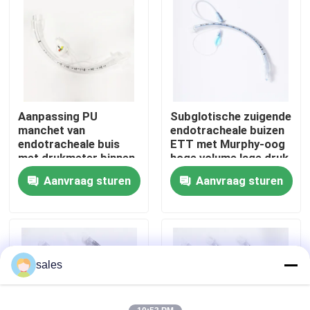
Over ons
Fabrieksreis
Aanpassing PU
Subglotische zuigende
Kwaliteitscontrole
manchet van
endotracheale buizen
endotracheale buis
ETT met Murphy-oog
met drukmeter binnen
hoge volume lage druk
Contacteer ons
de manchet
manchet
Aanvraag sturen
Aanvraag sturen
Vraag een offerte aan
ET Buisluchtroute
sales
Laryngeal Maskerluchtroute