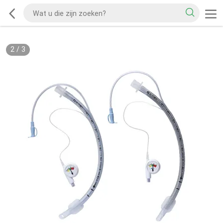
2
/
3