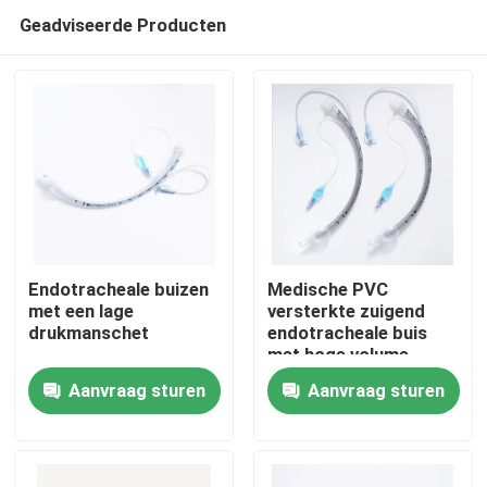
Geadviseerde Producten
Endotracheale buizen
Medische PVC
met een lage
versterkte zuigend
drukmanschet
endotracheale buis
Thuis
met hoge volume
manchet ETT PU met
Aanvraag sturen
Aanvraag sturen
drukmeter
Producten
VR-show