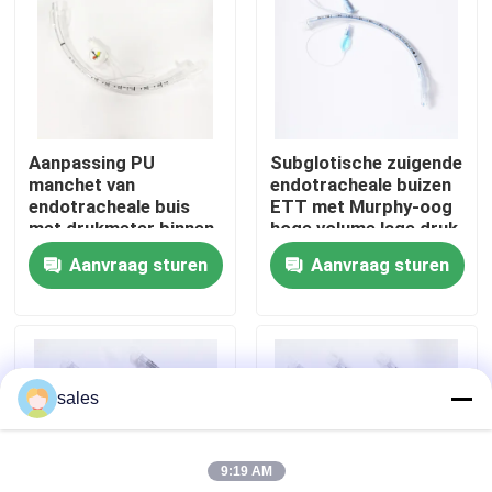
Over ons
Fabrieksreis
Aanpassing PU
Subglotische zuigende
manchet van
endotracheale buizen
Kwaliteitscontrole
endotracheale buis
ETT met Murphy-oog
met drukmeter binnen
hoge volume lage druk
de manchet
manchet
Aanvraag sturen
Aanvraag sturen
Contacteer ons
Vraag een offerte aan
sales
ET Buisluchtroute
9:19 AM
Laryngeal Maskerluchtroute