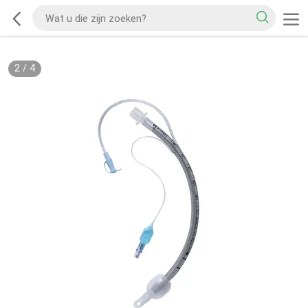
2
/
4