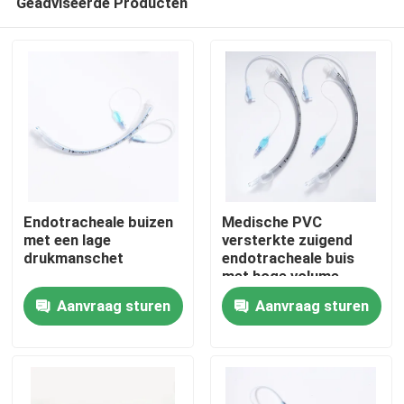
Geadviseerde Producten
Endotracheale buizen
Medische PVC
met een lage
versterkte zuigend
drukmanschet
endotracheale buis
met hoge volume
Thuis
manchet ETT PU met
Aanvraag sturen
Aanvraag sturen
drukmeter
Producten
VR-show