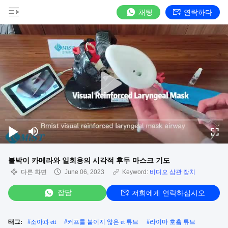
채팅
연락하다
붙박이 카메라와 일회용의 시각적 후두 마스크 기도
다른 화면
June 06, 2023
Keyword:
비디오 삽관 장치
잡담
저희에게 연락하십시오
태그:
#
소아과 ett
#
커프를 붙이지 않은 et 튜브
#
라이마 호흡 튜브