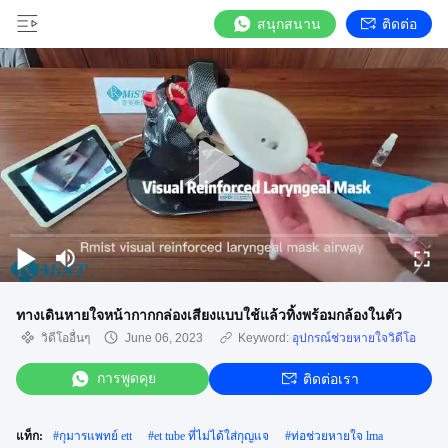
สนุกสนาน
ติดต่อ
ทางเดินหายใจหน้ากากกล่องเสียงแบบใช้แล้วทิ้งพร้อมกล้องในตัว
วิดีโออื่นๆ
June 06, 2023
Keyword:
อุปกรณ์ช่วยหายใจวิดีโอ
การพูดคุย
ติดต่อเรา
แท็ก:
#
กุมารแพทย์ ett
#
et tube ที่ไม่ได้ใส่กุญแจ
#
ท่อช่วยหายใจ lma