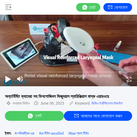
চ্যাট
যোগাযোগ
অন্তর্নির্মিত ক্যামেরা সহ ডিসপোজিবল ভিজ্যুয়াল ল্যারিঞ্জিয়াল মাস্ক এয়ারওয়ে
অন্যান্য ভিডিও
June 06, 2023
Keyword:
ভিডিও ইনটিউবেশন ডিভাইস
চ্যাট
আমাদের সাথে যোগাযোগ করুন
ট্যাগ:
#
পেডিয়াট্রিক ett
#
et টিউব uncuffed
#
lma শ্বাস টিউব