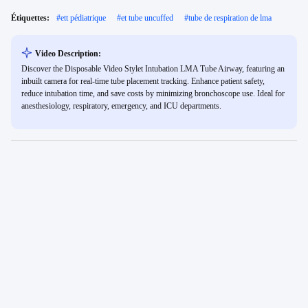
Étiquettes:
#
ett pédiatrique
#
et tube uncuffed
#
tube de respiration de lma
Video Description:
Discover the Disposable Video Stylet Intubation LMA Tube Airway, featuring an
inbuilt camera for real-time tube placement tracking. Enhance patient safety,
reduce intubation time, and save costs by minimizing bronchoscope use. Ideal for
anesthesiology, respiratory, emergency, and ICU departments.