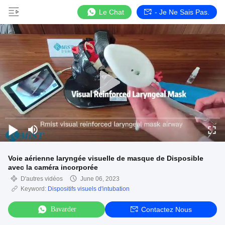
Le Chat
- Je Ne Sais Pas.
Voie aérienne laryngée visuelle de masque de Disposible
avec la caméra incorporée
D'autres vidéos
June 06, 2023
Keyword:
Dispositifs visuels d'intubation
Bavarder
Contactez Nous