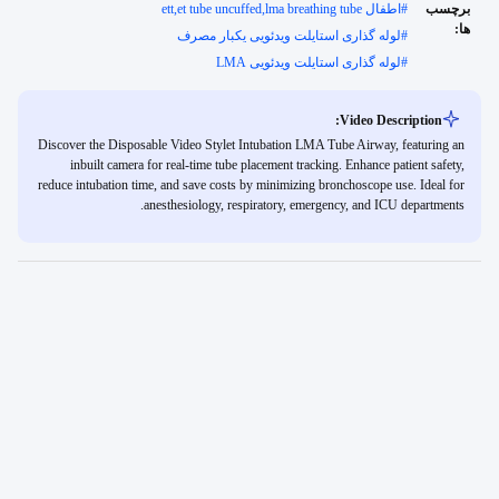
برچسب
#
اطفال ett,et tube uncuffed,lma breathing tube
ها:
#
لوله گذاری استایلت ویدئویی یکبار مصرف
#
لوله گذاری استایلت ویدئویی LMA
Video Description:
Discover the Disposable Video Stylet Intubation LMA Tube Airway, featuring an
inbuilt camera for real-time tube placement tracking. Enhance patient safety,
reduce intubation time, and save costs by minimizing bronchoscope use. Ideal for
anesthesiology, respiratory, emergency, and ICU departments.