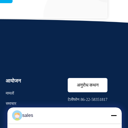
आयोजन
अनुरोध कथन
मामलों
टेलीफोन 86-22-58351817
समाचार
फैक्स 86-22-58351188
sales


