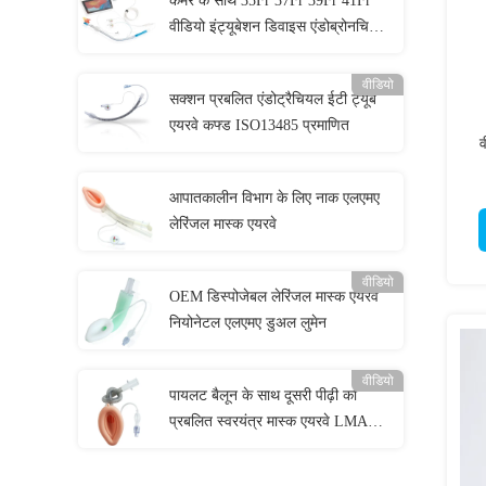
कैमरे के साथ 35Fr 37Fr 39Fr 41Fr
वीडियो इंट्यूबेशन डिवाइस एंडोब्रोनचियल
ट्यूब
वीडियो
सक्शन प्रबलित एंडोट्रैचियल ईटी ट्यूब
एयरवे कफ्ड ISO13485 प्रमाणित
व
आपातकालीन विभाग के लिए नाक एलएमए
लेरिंजल मास्क एयरवे
वीडियो
OEM डिस्पोजेबल लेरिंजल मास्क एयरवे
नियोनेटल एलएमए डुअल लुमेन
वीडियो
पायलट बैलून के साथ दूसरी पीढ़ी का
प्रबलित स्वरयंत्र मास्क एयरवे LMA
रक्षक