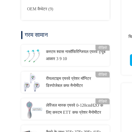
OEM कैथेटर
(9)
गरम सामान
चि
वीडियो
कस्टम श्वास नासॉफिरिन्जियल एयरवे ट्यूब
आकार 3 9 10
वीडियो
रीयलटाइम एयरवे प्रेशर मॉनिटर
डिस्पोजेबल कफ मैनोमीटर
वीडियो
लेरिंजल मास्क एयरवे 0-120cmH2O के
लिए कस्टम ETT कफ प्रेशर मैनोमीटर