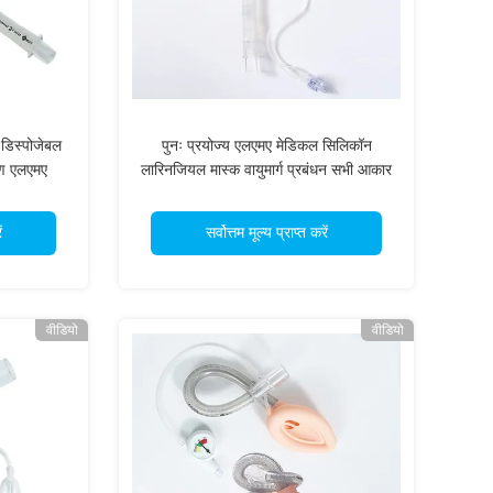
िस्पोजेबल
पुनः प्रयोज्य एलएमए मेडिकल सिलिकॉन
माण एलएमए
लारिनजियल मास्क वायुमार्ग प्रबंधन सभी आकार
ं
सर्वोत्तम मूल्य प्राप्त करें
वीडियो
वीडियो