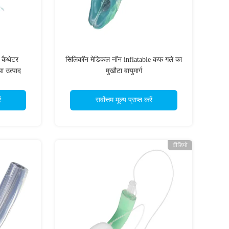
 कैथेटर
सिलिकॉन मेडिकल नॉन inflatable कफ गले का
या उत्पाद
मुखौटा वायुमार्ग
ं
सर्वोत्तम मूल्य प्राप्त करें
वीडियो