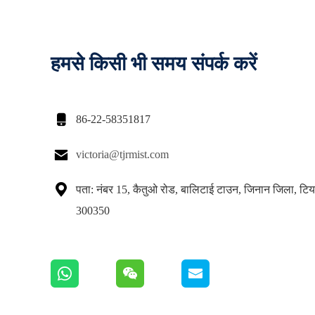
हमसे किसी भी समय संपर्क करें

86-22-58351817

victoria@tjrmist.com

पता: नंबर 15, कैतुओ रोड, बालिटाई टाउन, जिनान जिला, टिय
300350