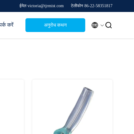
ईमेल victoria@tjrmist.com
टेलीफोन 86-22-58351817


र्क करें
अनुरोध कथन