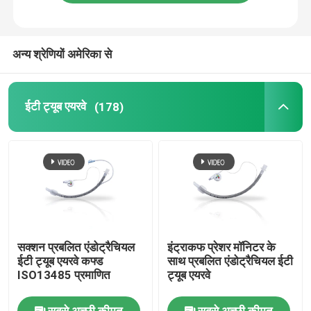
हमारे बारे में
अन्य श्रेणियों अमेरिका से
फैक्टरी यात्रा
ईटी ट्यूब एयरवे
(178)
गुणवत्ता नियंत्रण
हमसे संपर्क करें
समाचार
सक्शन प्रबलित एंडोट्रैचियल
इंट्राकफ प्रेशर मॉनिटर के
सभी मामलों
ईटी ट्यूब एयरवे कफ्ड
साथ प्रबलित एंडोट्रैचियल ईटी
ISO13485 प्रमाणित
ट्यूब एयरवे
एक बोली का अनुरोध