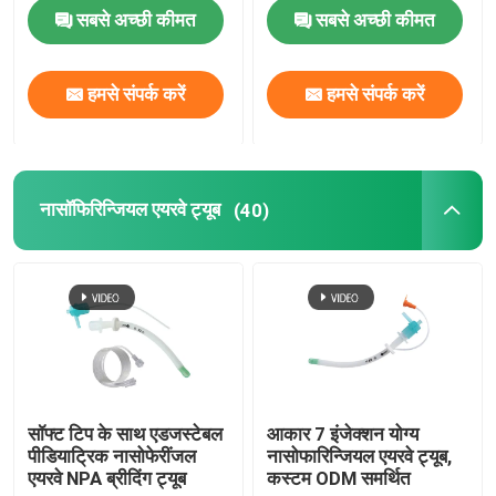
सबसे अच्छी कीमत
सबसे अच्छी कीमत
ब्रोन्कियल ब्लॉकर ट्यूब
हमसे संपर्क करें
हमसे संपर्क करें
सक्शन कैथेटर
वीडियो इंट्यूबेशन डिवाइस
नासॉफिरिन्जियल एयरवे ट्यूब
(40)
ऑरोफरीन्जियल एयरवे ट्यूब
व्यक्तिगत सुरक्षा उपकरण पीपीई
एनेस्थेसिया डिस्पोजेबल
सॉफ्ट टिप के साथ एडजस्टेबल
आकार 7 इंजेक्शन योग्य
पीडियाट्रिक नासोफेरींजल
नासोफारिन्जियल एयरवे ट्यूब,
एंडोट्रैकियल ट्यूब के घटक
एयरवे NPA ब्रीदिंग ट्यूब
कस्टम ODM समर्थित