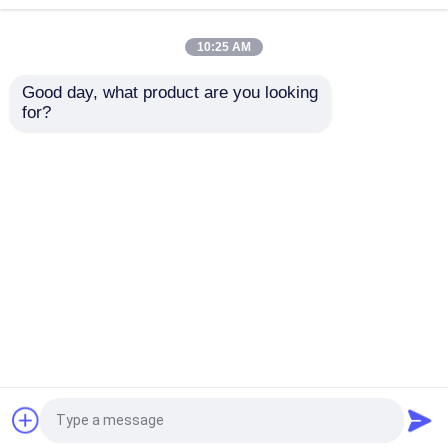
कैनुला
ब्रोन्कियल ट्यूब
10:25 AM
सबसे अच्छी कीमत
सबसे अच्छी कीमत
Good day, what product are you looking 
for?
हमसे संपर्क करें
हमसे संपर्क करें
और देखो
होम
हमारे बारे में
हमसे संपर्क करें
Desktop Site
साइटमैप
गोपनीयता नीति
गुणवत्ता
ईटी ट्यूब एयरवे
चीन का कारखाना.Copyright © 2026
Rmist (Tianjin) Medical Device Co., Ltd.. All Rights
Reserved.