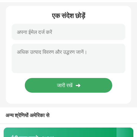
ब्रोन्कियल ब्लॉकर ट्यूब
एक संदेश छोड़ें
सक्शन कैथेटर
वीडियो इंट्यूबेशन डिवाइस
ऑरोफरीन्जियल एयरवे ट्यूब
व्यक्तिगत सुरक्षा उपकरण पीपीई
एनेस्थेसिया डिस्पोजेबल
अन्य श्रेणियों अमेरिका से
एंडोट्रैकियल ट्यूब के घटक