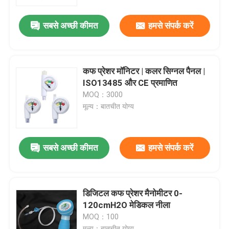
सबसे अच्छी कीमत
हमसे संपर्क करें
हमारे बारे में
फैक्टरी यात्रा
कफ प्रेशर मॉनिटर | कलर सिग्नल पैनल |
ISO13485 और CE प्रमाणित
गुणवत्ता नियंत्रण
MOQ：3000
मूल्य：बातचीत योग्य
हमसे संपर्क करें
सबसे अच्छी कीमत
हमसे संपर्क करें
समाचार
सभी मामलों
डिजिटल कफ प्रेशर मैनोमीटर 0-
120cmH2O मेडिकल नीला
MOQ：100
एक बोली का अनुरोध
मूल्य：बातचीत योग्य