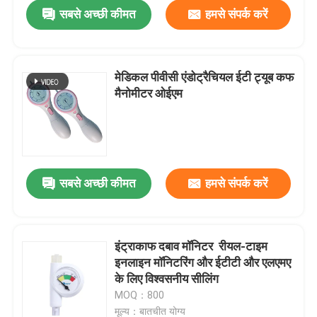
सबसे अच्छी कीमत
हमसे संपर्क करें
मेडिकल पीवीसी एंडोट्रैचियल ईटी ट्यूब कफ
मैनोमीटर ओईएम
सबसे अच्छी कीमत
हमसे संपर्क करें
होम
इंट्राकाफ दबाव मॉनिटर ️ रीयल-टाइम
इनलाइन मॉनिटरिंग और ईटीटी और एलएमए
उत्पाद
के लिए विश्वसनीय सीलिंग
MOQ：800
वीआर दिखाएँ
मूल्य：बातचीत योग्य