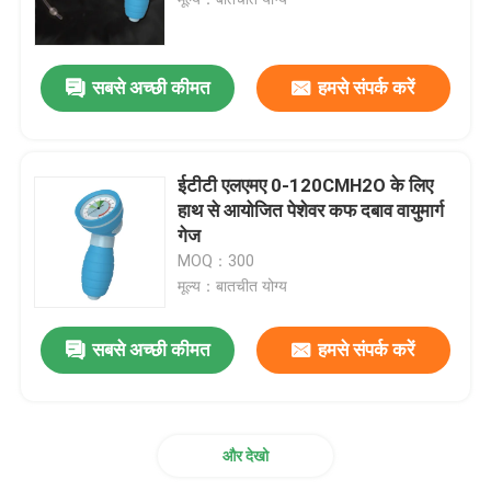
ईटी ट्यूब एयरवे
सबसे अच्छी कीमत
हमसे संपर्क करें
स्वरयंत्र मुखौटा वायुमार्ग
ईटीटी एलएमए 0-120CMH2O के लिए
नासॉफिरिन्जियल एयरवे ट्यूब
हाथ से आयोजित पेशेवर कफ दबाव वायुमार्ग
गेज
MOQ：300
डिस्पोजेबल एंडोट्रैचियल ट्यूब
मूल्य：बातचीत योग्य
डबल लुमेन ब्रोन्कियल ट्यूब
सबसे अच्छी कीमत
हमसे संपर्क करें
एयरवे प्रेशर मॉनिटर
और देखो
कफ प्रेशर मैनोमीटर