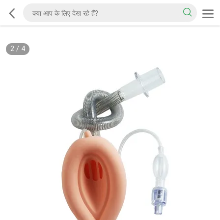
2
/
4