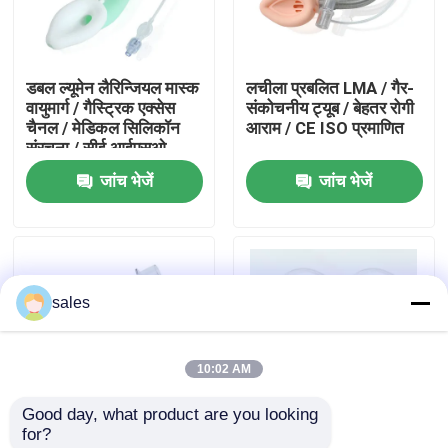
हमारे बारे में
डबल ल्यूमेन लैरिन्जियल मास्क
लचीला प्रबलित LMA / गैर-
वायुमार्ग / गैस्ट्रिक एक्सेस
संकोचनीय ट्यूब / बेहतर रोगी
फैक्टरी यात्रा
चैनल / मेडिकल सिलिकॉन
आराम / CE ISO प्रमाणित
संरचना / सीई आईएसओ
जांच भेजें
जांच भेजें
गुणवत्ता नियंत्रण
हमसे संपर्क करें
sales
एक बोली का अनुरोध
10:02 AM
ईटी ट्यूब एयरवे
Good day, what product are you looking 
for?
स्वरयंत्र मुखौटा वायुमार्ग
प्रबलित स्वरयंत्र मास्क
प्रबलित सिलिकॉन