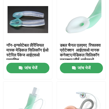
नॉन-इन्फ्लेटेबल लैरिंजियल
डबल चैनल एलएमए ️ रिफ्लक्स
मास्क मेडिकल सिलिकॉन ईओ
प्रोटेक्शन ️ आईएसओ मानक
स्टेरिल पैकेज आईएसओ
कनेक्टर/मेडिकल सिलिकॉन
प्रमाणित
स्ट्रक्चर/सीई आईएसओ
जांच भेजें
जांच भेजें
होम
उत्पाद
वीआर दिखाएँ