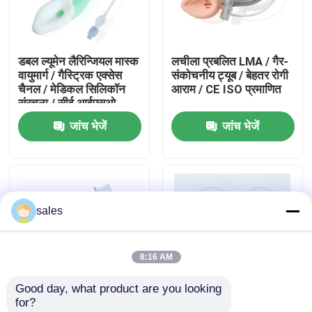
हमारे बारे में
डबल ल्यूमेन लैरिन्जियल मास्क
लचीला प्रबलित LMA / गैर-
वायुमार्ग / गैस्ट्रिक एक्सेस
संकोचनीय ट्यूब / बेहतर रोगी
फैक्टरी यात्रा
चैनल / मेडिकल सिलिकॉन
आराम / CE ISO प्रमाणित
संरचना / सीई आईएसओ
जांच भेजें
जांच भेजें
गुणवत्ता नियंत्रण
हमसे संपर्क करें
sales
एक बोली का अनुरोध
8:16 AM
ईटी ट्यूब एयरवे
Good day, what product are you looking 
for?
स्वरयंत्र मुखौटा वायुमार्ग
प्रबलित स्वरयंत्र मास्क
प्रबलित सिलिकॉन