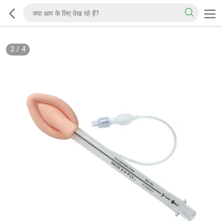
2
/
4