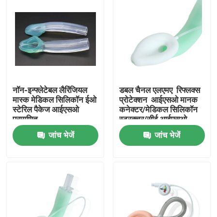
नॉन-इन्फ्लेटेबल लैरिंजियल
डबल चैनल एलएमए ️ रिफ्लक्स
मास्क मेडिकल सिलिकॉन ईओ
प्रोटेक्शन ️ आईएसओ मानक
स्टेरिल पैकेज आईएसओ
कनेक्टर/मेडिकल सिलिकॉन
प्रमाणित
स्ट्रक्चर/सीई आईएसओ
जांच भेजें
जांच भेजें
होम
उत्पाद
वीआर दिखाएँ