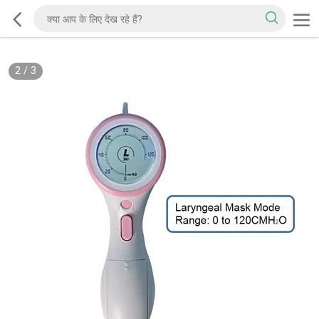
2
/
3