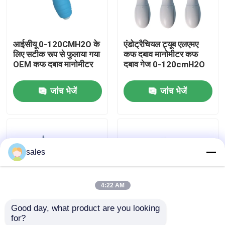
हमारे बारे में
आईसीयू 0-120CMH2O के
एंडोट्रैचियल ट्यूब एलएमए
लिए सटीक रूप से फुलाया गया
कफ दबाव मानोमीटर कफ
फैक्टरी यात्रा
OEM कफ दबाव मानोमीटर
दबाव गेज 0-120cmH2O
जांच भेजें
जांच भेजें
गुणवत्ता नियंत्रण
हमसे संपर्क करें
sales
एक बोली का अनुरोध
4:22 AM
ईटी ट्यूब एयरवे
Good day, what product are you looking 
for?
स्वरयंत्र मुखौटा वायुमार्ग
उच्च गुणवत्ता वाली ईटीटी
कफ फुलाने वाला मैनोमीटर