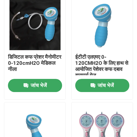
डिजिटल कफ प्रेशर मैनोमीटर
ईटीटी एलएमए 0-
0-120cmH2O मेडिकल
120CMH2O के लिए हाथ से
नीला
आयोजित पेशेवर कफ दबाव
वायुमार्ग गेज
जांच भेजें
जांच भेजें
होम
उत्पाद
वीआर दिखाएँ