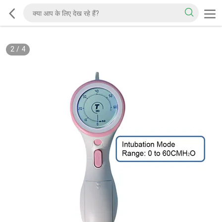
2
/
4