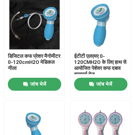
डिजिटल कफ प्रेशर मैनोमीटर
ईटीटी एलएमए 0-
0-120cmH2O मेडिकल
120CMH2O के लिए हाथ से
नीला
आयोजित पेशेवर कफ दबाव
वायुमार्ग गेज
जांच भेजें
जांच भेजें
होम
उत्पाद
वीआर दिखाएँ