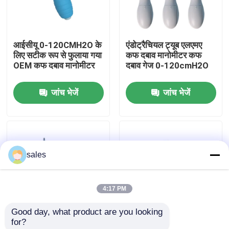
हमारे बारे में
आईसीयू 0-120CMH2O के
एंडोट्रैचियल ट्यूब एलएमए
लिए सटीक रूप से फुलाया गया
कफ दबाव मानोमीटर कफ
फैक्टरी यात्रा
OEM कफ दबाव मानोमीटर
दबाव गेज 0-120cmH2O
जांच भेजें
जांच भेजें
गुणवत्ता नियंत्रण
हमसे संपर्क करें
sales
एक बोली का अनुरोध
4:17 PM
ईटी ट्यूब एयरवे
Good day, what product are you looking 
for?
स्वरयंत्र मुखौटा वायुमार्ग
उच्च गुणवत्ता वाली ईटीटी
कफ फुलाने वाला मैनोमीटर