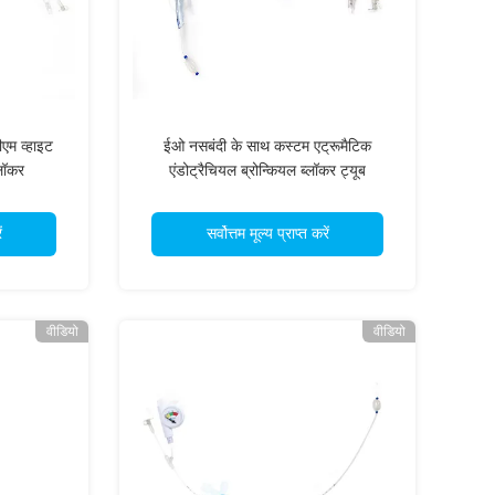
एम व्हाइट
ईओ नसबंदी के साथ कस्टम एट्रूमैटिक
्लॉकर
एंडोट्रैचियल ब्रोन्कियल ब्लॉकर ट्यूब
ं
सर्वोत्तम मूल्य प्राप्त करें
वीडियो
वीडियो