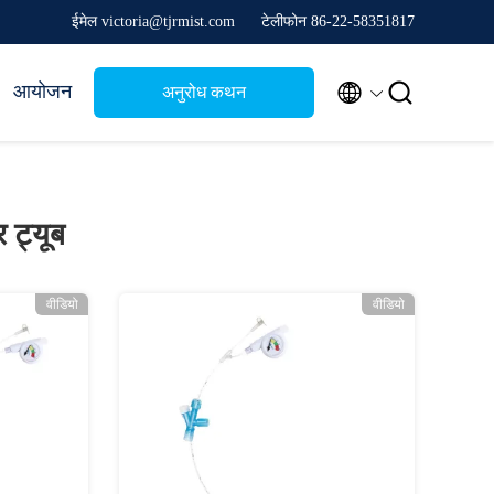
ईमेल victoria@tjrmist.com
टेलीफोन 86-22-58351817


आयोजन
अनुरोध कथन
र ट्यूब
वीडियो
वीडियो