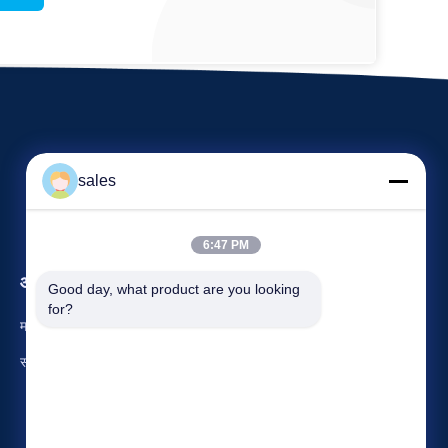
sales
6:47 PM
आयोजन
Good day, what product are you looking 
अनुरोध कथन
for?
मामलों
टेलीफोन 86-22-58351817
समाचार
फैक्स 86-22-58351188


