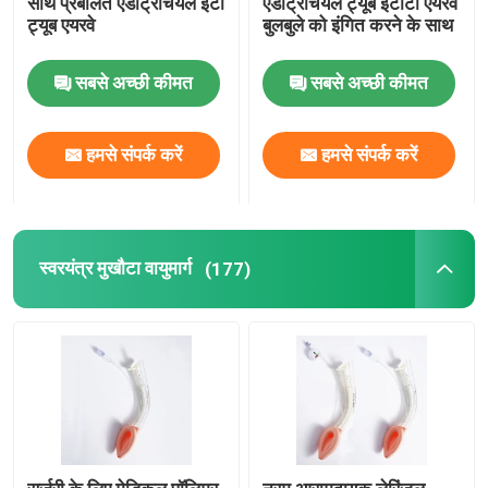
साथ प्रबलित एंडोट्रैचियल ईटी
एंडोट्रैचियल ट्यूब ईटीटी एयरवे
ट्यूब एयरवे
बुलबुले को इंगित करने के साथ
ब्रोन्कियल ब्लॉकर ट्यूब
सबसे अच्छी कीमत
सबसे अच्छी कीमत
सक्शन कैथेटर
हमसे संपर्क करें
हमसे संपर्क करें
वीडियो इंट्यूबेशन डिवाइस
ऑरोफरीन्जियल एयरवे ट्यूब
स्वरयंत्र मुखौटा वायुमार्ग
(177)
व्यक्तिगत सुरक्षा उपकरण पीपीई
एनेस्थेसिया डिस्पोजेबल
एंडोट्रैकियल ट्यूब के घटक