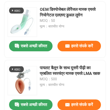
OEM डिस्पोजेबल लेरिंजल मास्क एयरवे
नियोनेटल एलएमए डुअल लुमेन
MOQ：50
मूल्य：बातचीत योग्य
सबसे अच्छी कीमत
हमसे संपर्क करें
पायलट बैलून के साथ दूसरी पीढ़ी का
प्रबलित स्वरयंत्र मास्क एयरवे LMA रक्षक
होम
MOQ：500
मूल्य：बातचीत योग्य
उत्पाद
सबसे अच्छी कीमत
हमसे संपर्क करें
मेडिकल ग्रेड सिलिकॉन लेरिंजल मास्क एयरवे एलएमए प्रोटेक्टर एयरवे
वीआर दिखाएँ