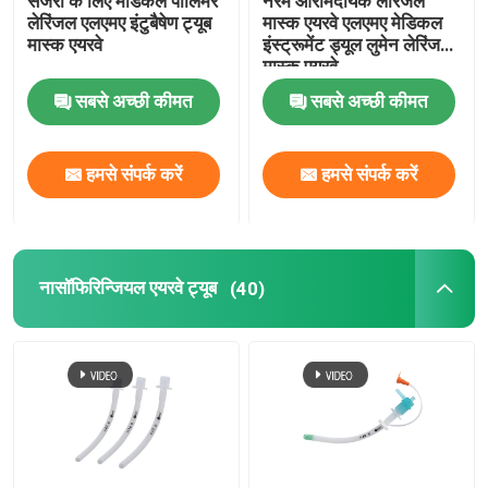
सर्जरी के लिए मेडिकल पॉलिमर
नरम आरामदायक लेरिंजल
लेरिंजल एलएमए इंटुबैषेण ट्यूब
मास्क एयरवे एलएमए मेडिकल
मास्क एयरवे
इंस्ट्रूमेंट ड्यूल लुमेन लेरिंजल
OEM कैथेटर
मास्क एयरवे
सबसे अच्छी कीमत
सबसे अच्छी कीमत
हमसे संपर्क करें
हमसे संपर्क करें
नासॉफिरिन्जियल एयरवे ट्यूब
(40)