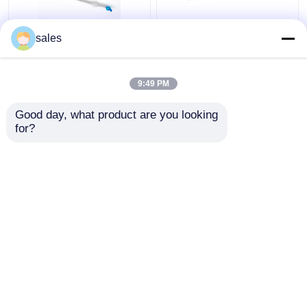
FR28-FR41 एंडोट्रैचियल
Tracheostomy के लिए
sales
डबल लुमेन ट्यूब ट्रेकिअल
ODM कफ्ड डबल लुमेन
कैनुला डिवाइस
ब्रोन्कियल ट्यूब
9:49 PM
सबसे अच्छी कीमत
सबसे अच्छी कीमत
Good day, what product are you looking 
for?
हमसे संपर्क करें
हमसे संपर्क करें
और देखो
होम
हमारे बारे में
हमसे संपर्क करें
Desktop Site
साइटमैप
गोपनीयता नीति