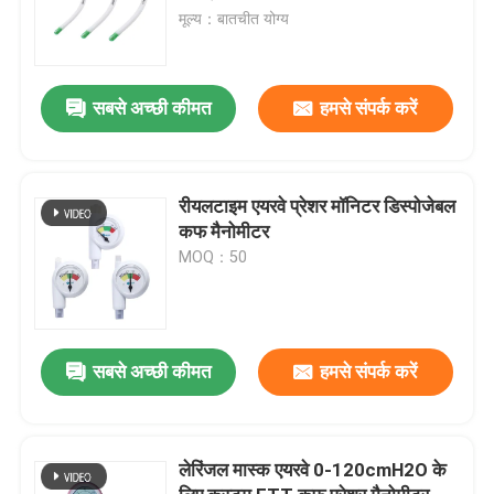
मूल्य：बातचीत योग्य
सबसे अच्छी कीमत
हमसे संपर्क करें
रीयलटाइम एयरवे प्रेशर मॉनिटर डिस्पोजेबल
कफ मैनोमीटर
MOQ：50
सबसे अच्छी कीमत
हमसे संपर्क करें
लेरिंजल मास्क एयरवे 0-120cmH2O के