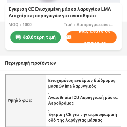
Έγκριση CE Ενισχυμένη μάσκα λαρυγγίου LMA
Διαχείριση αεραγωγών για αναισθησία
εντατικής θεραπείας
MOQ：1000
Τιμή：Διαπραγματεύσιμα
Μας ελάτε σε
Καλύτερη τιμή
επαφή με
Περιγραφή προϊόντων
Ενισχυμένος εναέριος διάδρομος
μασκών lma λαρυγγικός
,
Αναισθησία ICU Λαρυγγιακή μάσκα
Υψηλό φως:
Αεροδρόμος
,
Έγκριση CE για την ατμοσφαιρική
οδό της λαρύγγιας μάσκας