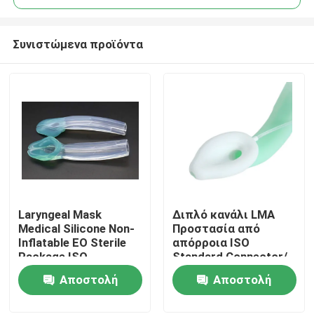
Συνιστώμενα προϊόντα
Laryngeal Mask
Διπλό κανάλι LMA
Αρχική Σελίδα
Medical Silicone Non-
Προστασία από
Inflatable EO Sterile
απόρροια ISO
Package ISO
Standard Connector/
Προϊόντα
Certificated
Medical Silicone
Αποστολή
Αποστολή
Structure/ CE ISO
ερώτησης
ερώτησης
Εμφάνιση VR