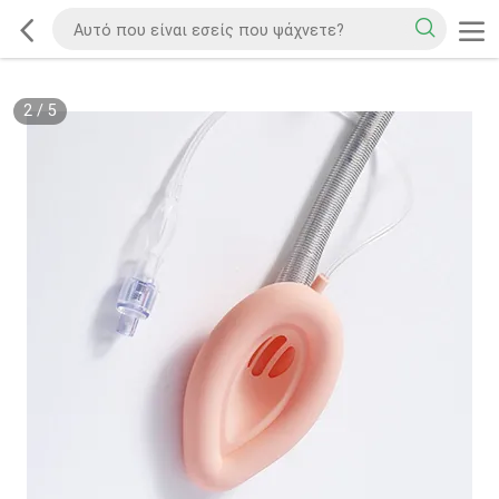
2
/
5