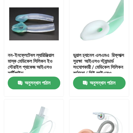
নন-ইনফ্লেটেবল ল্যারিঞ্জিয়াল
ডুয়াল চ্যানেল এলএমএ ️ রিফ্লাক্স
মাস্ক মেডিকেল সিলিকন ইও
সুরক্ষা ️ আইএসও স্ট্যান্ডার্ড
স্টেরাইল প্যাকেজ আইএসও
সংযোগকারী / মেডিকেল সিলিকন
সার্টিফাইড
কাঠামো / সিই আইএসও
অনুসন্ধান পাঠান
অনুসন্ধান পাঠান
বাড়ি
পণ্য
VR প্রদর্শন