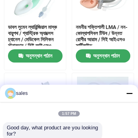
আমাদের সম্পর্কে
ডাবল লুমেন ল্যারিন্জিয়াল মাস্ক
নমনীয় শক্তিশালী LMA / নন-
বায়ুপথ / গ্যাস্ট্রিক অ্যাক্সেস
কোল্যাপসিবল টিউব / উন্নত
কারখানা ভ্রমণ
চ্যানেল / মেডিকেল সিলিকন
রোগীর আরাম / সিই আইএসও
স্ট্রাকচার / সিই আইএসও
সার্টিফাইড
অনুসন্ধান পাঠান
অনুসন্ধান পাঠান
মান নিয়ন্ত্রণ
আমাদের সাথে যোগাযোগ করুন
sales
উদ্ধৃতির জন্য আবেদন
1:57 PM
ইটি টিউব এয়ারওয়ে
Good day, what product are you looking 
for?
ল্যারিঞ্জিয়াল মাস্ক এয়ারওয়ে
শক্তিশালী স্বরযন্ত্র মাস্ক
শক্তিশালী সিলিকন ল্যারিঞ্জিয়াল