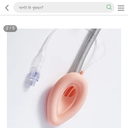
2
/
5