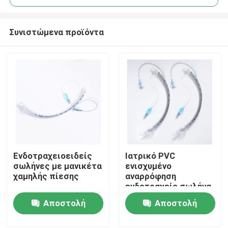
Συνιστώμενα προϊόντα
Ενδοτραχειοειδείς
Ιατρικό PVC
Αρχική Σελίδα
σωλήνες με μανικέτα
ενισχυμένο
χαμηλής πίεσης
αναρρόφηση
ενδοτραχείο σωλήνα
Προϊόντα
με υψηλού όγκου
Αποστολή
Αποστολή
μανσέτα ETT PU με
μέτρηση πίεσης
ερώτησης
ερώτησης
Εμφάνιση VR