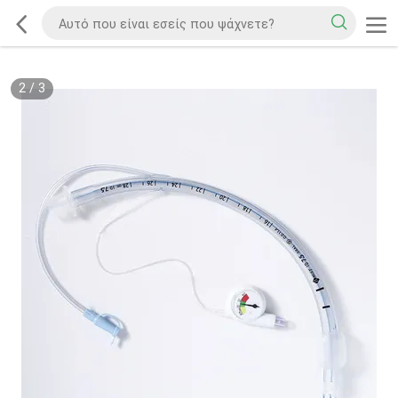
2
/
3