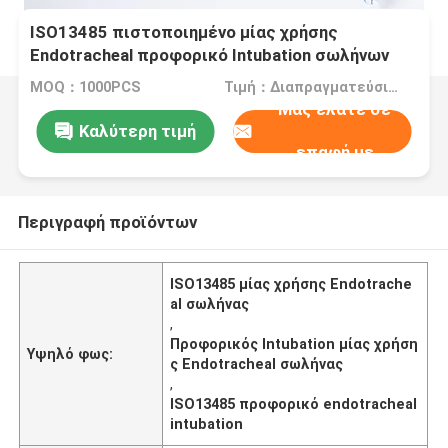
ISO13485 πιστοποιημένο μίας χρήσης
Endotracheal προφορικό Intubation σωλήνων
MOQ：1000PCS
Τιμή：Διαπραγματεύσιμα
Μας ελάτε σε
Καλύτερη τιμή
επαφή με
Περιγραφή προϊόντων
ISO13485 μίας χρήσης Endotrache
al σωλήνας
,
Προφορικός Intubation μίας χρήση
Υψηλό φως:
ς Endotracheal σωλήνας
,
ISO13485 προφορικό endotracheal
intubation