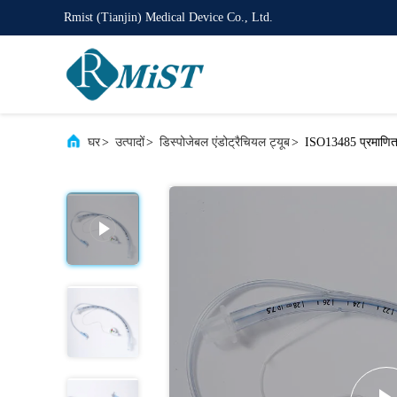
Rmist (Tianjin) Medical Device Co., Ltd.
घर
>
उत्पादों
>
डिस्पोजेबल एंडोट्रैचियल ट्यूब
>
ISO13485 प्रमाणित ड