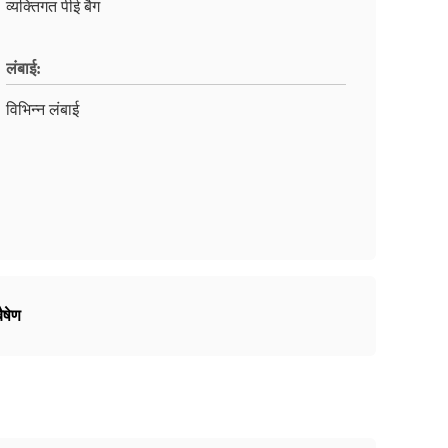
व्यक्तिगत पीई बैग
लंबाई:
विभिन्न लंबाई
ैषेण