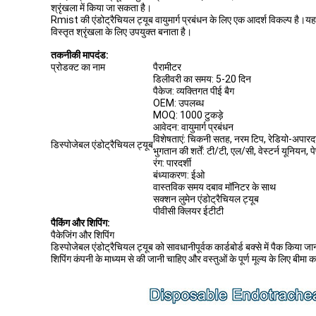
श्रृंखला में किया जा सकता है।
Rmist की एंडोट्रैचियल ट्यूब वायुमार्ग प्रबंधन के लिए एक आदर्श विकल्प है।य
विस्तृत श्रृंखला के लिए उपयुक्त बनाता है।
तकनीकी मापदंड:
प्रोडक्ट का नाम
पैरामीटर
डिलीवरी का समय: 5-20 दिन
पैकेज: व्यक्तिगत पीई बैग
OEM: उपलब्ध
MOQ: 1000 टुकड़े
आवेदन: वायुमार्ग प्रबंधन
विशेषताएं: चिकनी सतह, नरम टिप, रेडियो-अपारदर्
डिस्पोजेबल एंडोट्रैचियल ट्यूब
भुगतान की शर्तें: टी/टी, एल/सी, वेस्टर्न यूनियन, प
रंग: पारदर्शी
बंध्याकरण: ईओ
वास्तविक समय दबाव मॉनिटर के साथ
सक्शन लुमेन एंडोट्रैचियल ट्यूब
पीवीसी क्लियर ईटीटी
पैकिंग और शिपिंग:
पैकेजिंग और शिपिंग
डिस्पोजेबल एंडोट्रैचियल ट्यूब को सावधानीपूर्वक कार्डबोर्ड बक्से में पैक किया
शिपिंग कंपनी के माध्यम से की जानी चाहिए और वस्तुओं के पूर्ण मूल्य के लिए बीमा