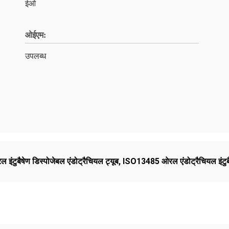
ईओ
ओईएम:
उपलब्ध
 इंटुबैषेण डिस्पोजेबल एंडोट्रैचियल ट्यूब
,
ISO13485 ओरल एंडोट्रैचियल इंटुब