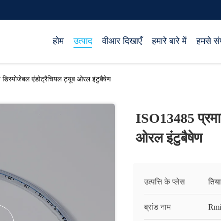
होम
उत्पाद
वीआर दिखाएँ
हमारे बारे में
हमसे संप
िस्पोजेबल एंडोट्रैचियल ट्यूब ओरल इंटुबैषेण
ISO13485 प्रमाणि
ओरल इंटुबैषेण
उत्पत्ति के प्लेस
तिय
ब्रांड नाम
Rmi