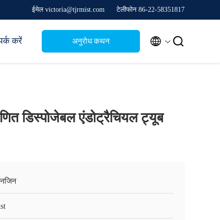
ईमेल victoria@tjrmist.com
टेलीफोन 86-22-58351817


र्क करें
अनुरोध कथन
त डिस्पोजेबल एंडोट्रैचियल ट्यूब
ानजिन
st