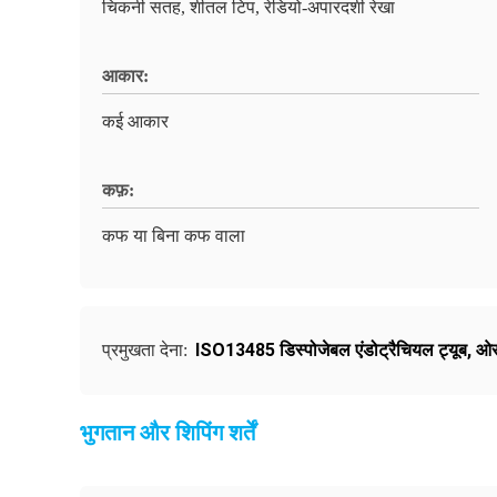
चिकनी सतह, शीतल टिप, रेडियो-अपारदर्शी रेखा
आकार:
कई आकार
कफ़:
कफ या बिना कफ वाला
ISO13485 डिस्पोजेबल एंडोट्रैचियल ट्यूब
,
ओरल
प्रमुखता देना:
भुगतान और शिपिंग शर्तें