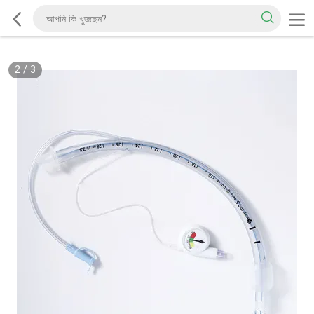
2
/
3