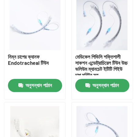
নিম্ন চাপের ক্যানফ
মেডিকেল পিভিসি শক্তিশালী
Endotracheal টিউব
সাকশন এন্ডোট্রাচিয়েল টিউব উচ্চ
ভলিউম ম্যানচেট ইটিটি পিইউ
চাপ মনিটর সহ
অনুসন্ধান পাঠান
অনুসন্ধান পাঠান
বাড়ি
পণ্য
VR প্রদর্শন