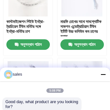
আমাদের সম্পর্কে
কাস্টমাইজেশন পিইউ ইনট্রা-
মারফি চোখের সাথে সাবগ্লোটিক
ট্রাচিয়েল টিউব মনিটর সঙ্গে
সাকশন এন্ডোট্রাচিয়াল টিউব
কারখানা ভ্রমণ
ইনট্রা-মনিটর চাপ
ইটিটি উচ্চ ভলিউম কম চাপের
ক্যাপ
অনুসন্ধান পাঠান
অনুসন্ধান পাঠান
মান নিয়ন্ত্রণ
আমাদের সাথে যোগাযোগ করুন
sales
উদ্ধৃতির জন্য আবেদন
5:08 PM
ইটি টিউব এয়ারওয়ে
Good day, what product are you looking 
for?
ল্যারিঞ্জিয়াল মাস্ক এয়ারওয়ে
মেডিকেল গ্রেড পিভিসি
ডিসপোজেবল ইও স্টেরিলাইজড