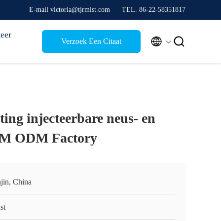
E-mail victoria@tjrmist.com
TEL. 86-22-58351817
eer


Verzoek Een Citaat
ting injecteerbare neus- en
EM ODM Factory
jin, China
st