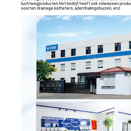
luchtwegproducten.Het bedrijf heeft ook volwassen produc
soorten drainage katheters, ademhalingsbuizen, enz.