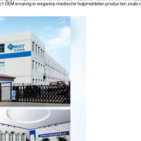
t OEM ervaring in wegwerp medische hulpmiddelen producten zoals la