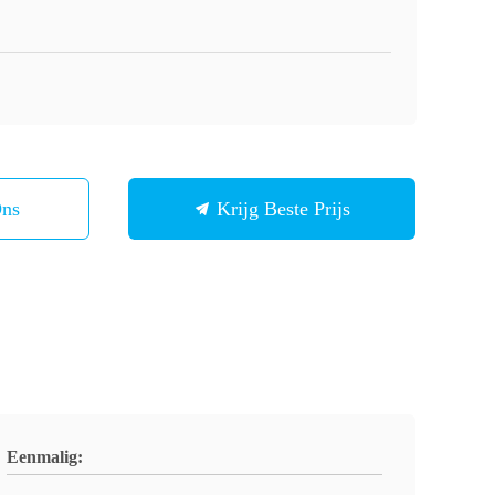
Ons
Krijg Beste Prijs
Eenmalig: