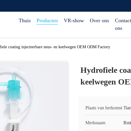
Thuis
Producten
VR-show
Over ons
Contact
ons
fiele coating injecteerbare neus- en keelwegen OEM ODM Factory
Hydrofiele coa
keelwegen O
Plaats van herkomst
Tian
Merknaam
Rmi