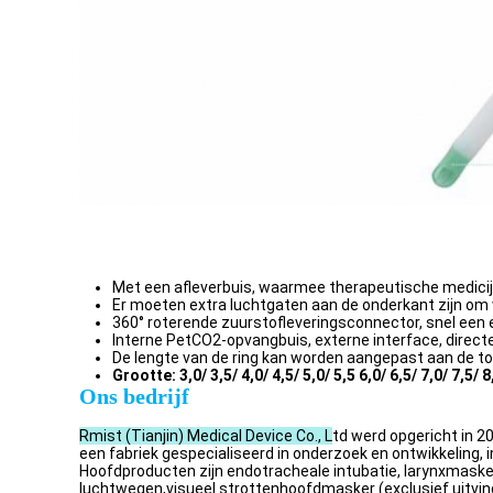
Met een afleverbuis, waarmee therapeutische medic
Er moeten extra luchtgaten aan de onderkant zijn om 
360° roterende zuurstofleveringsconnector, snel een e
Interne PetCO2-opvangbuis, externe interface, direct
De lengte van de ring kan worden aangepast aan de to
Grootte: 3,0/ 3,5/ 4,0/ 4,5/ 5,0/ 5,5 6,0/ 6,5/ 7,0/ 7,5/ 8
Ons bedrijf
Rmist (Tianjin) Medical Device Co., L
td werd opgericht in 
een fabriek gespecialiseerd in onderzoek en ontwikkeling,
Hoofdproducten zijn endotracheale intubatie, larynxmasker
luchtwegen,visueel strottenhoofdmasker (exclusief uitvind