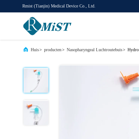
Rmist (Tianjin) Medical Device Co., Ltd.
Huis
>
producten
>
Nasopharyngeal Luchtroutebuis
>
Hydro