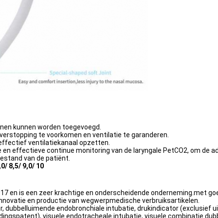
ijnen kunnen worden toegevoegd.
verstopping te voorkomen en ventilatie te garanderen.
ffectief ventilatiekanaal opzetten.
e en effectieve continue monitoring van de laryngale PetCO2, om de a
estand van de patiënt.
,0/ 8,5/ 9,0/ 10
2017 en is een zeer krachtige en onderscheidende onderneming.met g
 innovatie en productie van wegwerpmedische verbruiksartikelen.
, dubbelluimende endobronchiale intubatie, drukindicator (exclusief u
ingspatent), visuele endotracheale intubatie, visuele combinatie du