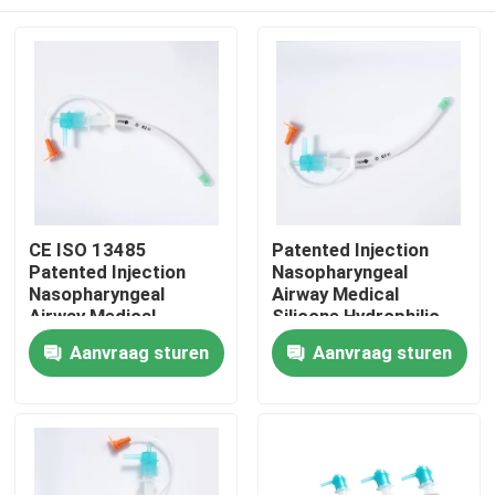
CE ISO 13485
Patented Injection
Patented Injection
Nasopharyngeal
Nasopharyngeal
Airway Medical
Airway Medical
Silicone Hydrophilic
Silicone Hydrophilic
coating CE ISO
Thuis
Aanvraag sturen
Aanvraag sturen
coating OEM ODM
Certification
Producten
VR-show