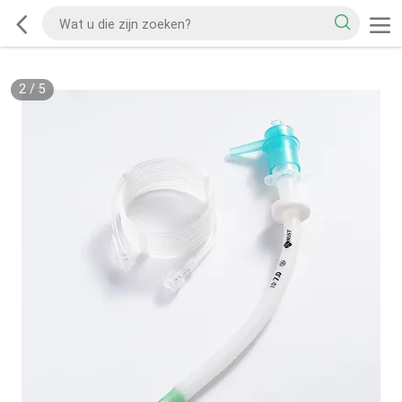
2
/
5