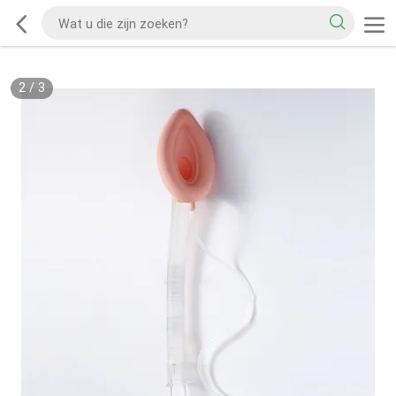
2
/
3