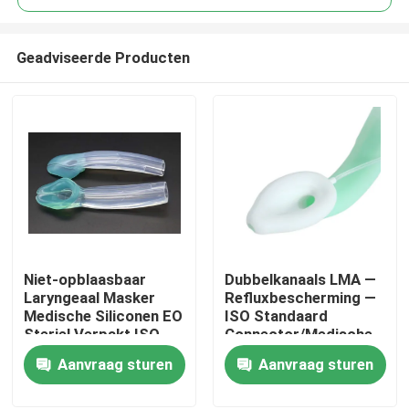
Geadviseerde Producten
Niet-opblaasbaar
Dubbelkanaals LMA —
Thuis
Laryngeaal Masker
Refluxbescherming —
Medische Siliconen EO
ISO Standaard
Steriel Verpakt ISO
Connector/Medische
Producten
Gecertificeerd
Siliconen
Aanvraag sturen
Aanvraag sturen
Structuur/CE ISO
VR-show