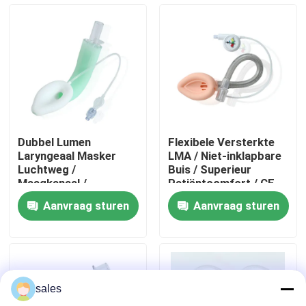
Over ons
Fabrieksreis
Kwaliteitscontrole
Dubbel Lumen
Flexibele Versterkte
Laryngeaal Masker
LMA / Niet-inklapbare
Contacteer ons
Luchtweg /
Buis / Superieur
Maagkanaal /
Patiëntcomfort / CE
Medische Siliconen
ISO Gecertificeerd
Aanvraag sturen
Aanvraag sturen
Structuur/CE ISO
Vraag een offerte aan
ET Buisluchtroute
sales
Laryngeal Maskerluchtroute