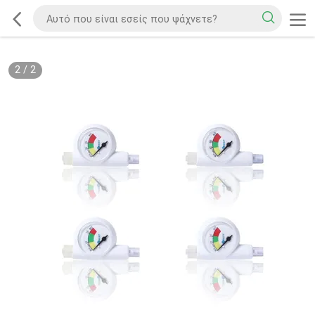
2
/
2