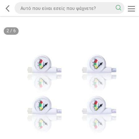
2
/
6