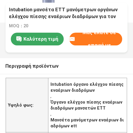
Intubation μανσέτα ETT μανόμετρων οργάνων
ελέγχου πίεσης εναέριων διαδρόμων για τον
ασθενή
MOQ：20
Μας ελάτε σε
Καλύτερη τιμή
επαφή με
Περιγραφή προϊόντων
Intubation όργανο ελέγχου πίεσης
εναέριων διαδρόμων
,
Όργανο ελέγχου πίεσης εναέριων
Υψηλό φως:
διαδρόμων μανσετών ETT
,
Μανσέτα μανόμετρων εναέριων δι
αδρόμων ett