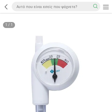
1
/
1