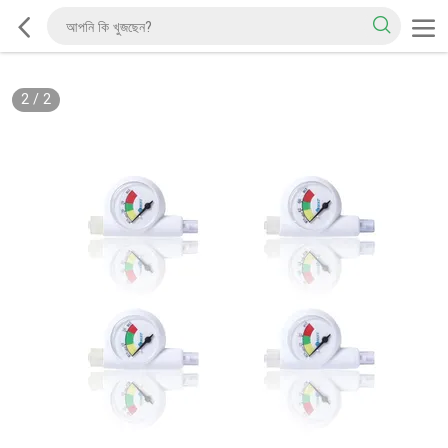
2
/
2