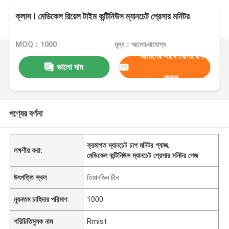
ক্লাস I মেডিকেল রিয়েল টাইম কন্টিনিউস ম্যানচেট প্রেসার মনিটর
MOQ：1000
মূল্য：আলোচনাযোগ্য
আমাদের সাথে যোগাযোগ
ভালো দাম
করুন
পণ্যের বর্ণনা
ক্রমাগত ম্যানচেট চাপ মনিটর গ্যাজ
,
লক্ষণীয় করা:
মেডিকেল কন্টিনিউস ম্যানচেট প্রেসার মনিটর গেজ
উৎপত্তি স্থল
তিয়ানজিন চীন
ন্যূনতম চাহিদার পরিমাণ
1000
পরিচিতিমুলক নাম
Rmist