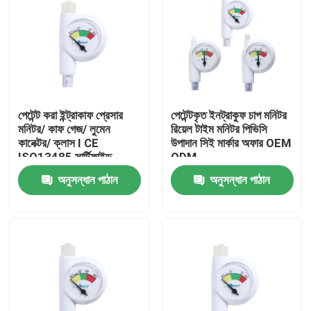
পেটেন্ট করা ইন্ট্রাকাফ প্রেসার
পেটেন্টকৃত ইনট্রাকুফ চাপ মনিটর
মনিটর/ কাফ গেজ/ লুমেন
রিয়েল টাইম মনিটর পিভিসি
কানেক্টর/ ক্লাস I CE
উপাদান সিই মার্কার অফার OEM
ISO13485 সার্টিফাইড
ODM
অনুসন্ধান পাঠান
অনুসন্ধান পাঠান
বাড়ি
পণ্য
VR প্রদর্শন