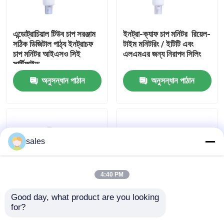
আমাদের সম্পর্কে
এন্ডোট্রাচিয়াল টিউব চাপ সরঞ্জাম
ইনট্রা-ক্যাফ চাপ মনিটর ️ রিয়েল-
সঠিক ডিজিটাল পাঠ্য ইনট্রাচফ
টাইম মনিটরিং / ইটিটি এবং
চাপ মনিটর আইএসও সিই
এলএমএর জন্য নিরাপদ সিলিং
কারখানা ভ্রমণ
সার্টিফাইড
অনুসন্ধান পাঠান
অনুসন্ধান পাঠান
মান নিয়ন্ত্রণ
আমাদের সাথে যোগাযোগ করুন
sales
উদ্ধৃতির জন্য আবেদন
4:40 PM
ইটি টিউব এয়ারওয়ে
Good day, what product are you looking 
for?
ইটিটি এলএমএ ডিএলটি-এর
ETT LMA DLT ক্লাস I এর
ল্যারিঞ্জিয়াল মাস্ক এয়ারওয়ে
জন্য ইন্ট্রাকাফ প্রেসার মনিটর
জন্য Luer সংযোগকারী