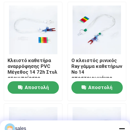
Σχετικά με εμάς
Γύρος εργοστασίων
Ποιοτικός έλεγχος
Κλειστό καθετήρα
Ο κλειστός ρινικός
αναρρόφησης PVC
Ray γάμμα καθετήρων
επαφή
Μέγεθος 14 72h Στυλ
Νο 14
ατομιποίησης
αποστειρωμένος
κάννουλα EO
Αποστολή
Αποστολή
αναρρόφησης
Ζητήστε ένα απόσπασμα
ερώτησης
ερώτησης
ET εναέριος διάδρομος σωλήνων
Λαρυγγικός εναέριος διάδρομος μασκών
sales