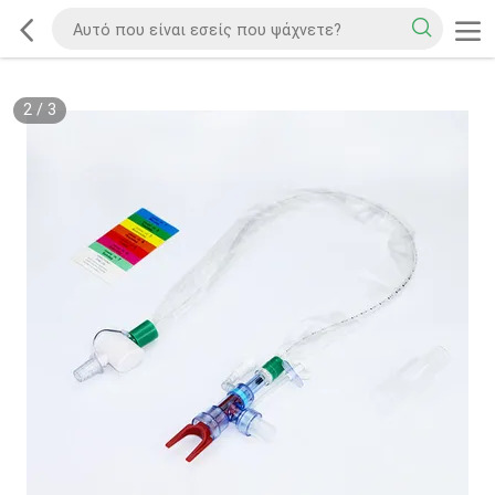
2
/
3