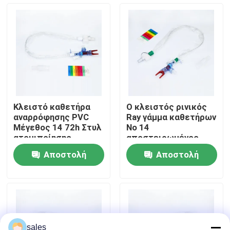
Σχετικά με εμάς
Γύρος εργοστασίων
Ποιοτικός έλεγχος
Κλειστό καθετήρα
Ο κλειστός ρινικός
αναρρόφησης PVC
Ray γάμμα καθετήρων
επαφή
Μέγεθος 14 72h Στυλ
Νο 14
ατομιποίησης
αποστειρωμένος
κάννουλα EO
Αποστολή
Αποστολή
αναρρόφησης
Ζητήστε ένα απόσπασμα
ερώτησης
ερώτησης
ET εναέριος διάδρομος σωλήνων
Λαρυγγικός εναέριος διάδρομος μασκών
sales