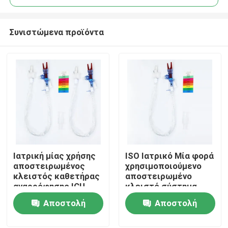
Συνιστώμενα προϊόντα
Ιατρική μίας χρήσης
ISO Ιατρικό Μία φορά
Αρχική Σελίδα
αποστειρωμένος
χρησιμοποιούμενο
κλειστός καθετήρας
αποστειρωμένο
αναρρόφησης ICU
κλειστό σύστημα
Προϊόντα
αναρρόφησης
Αποστολή
Αποστολή
Ενήλικες 24 ώρες
ερώτησης
ερώτησης
Εμφάνιση VR