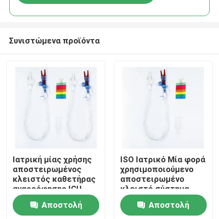
Συνιστώμενα προϊόντα
Αρχική Σελίδα
Ιατρική μίας χρήσης
ISO Ιατρικό Μία φορά
αποστειρωμένος
χρησιμοποιούμενο
κλειστός καθετήρας
αποστειρωμένο
Προϊόντα
αναρρόφησης ICU
κλειστό σύστημα
αναρρόφησης
Αποστολή
Αποστολή
Ενήλικες 24 ώρες
Εμφάνιση VR