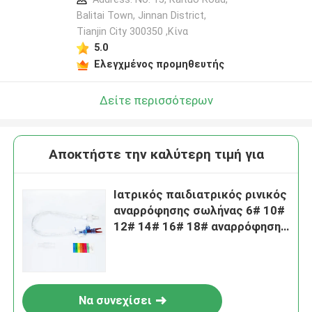
Balitai Town, Jinnan District,
Tianjin City 300350 ,Κίνα
5.0
Ελεγχμένος προμηθευτής
Δείτε περισσότερων
Αποκτήστε την καλύτερη τιμή για
Ιατρικός παιδιατρικός ρινικός
αναρρόφησης σωλήνας 6# 10#
12# 14# 16# 18# αναρρόφησης
καθετήρων μίας χρήσης
Να συνεχίσει