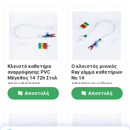
ερώτησης
ερώτησης
Σχετικά με εμάς
Γύρος εργοστασίων
Ποιοτικός έλεγχος
Κλειστό καθετήρα
Ο κλειστός ρινικός
επαφή
αναρρόφησης PVC
Ray γάμμα καθετήρων
Μέγεθος 14 72h Στυλ
Νο 14
ατομιποίησης
αποστειρωμένος
κάννουλα EO
Ζητήστε ένα απόσπασμα
Αποστολή
Αποστολή
αναρρόφησης
ερώτησης
ερώτησης
ET εναέριος διάδρομος σωλήνων
Λαρυγγικός εναέριος διάδρομος μασκών