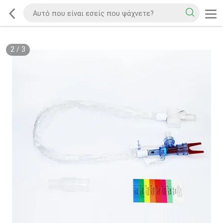
2
/
3