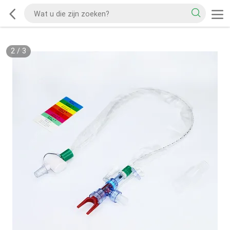
2
/
3