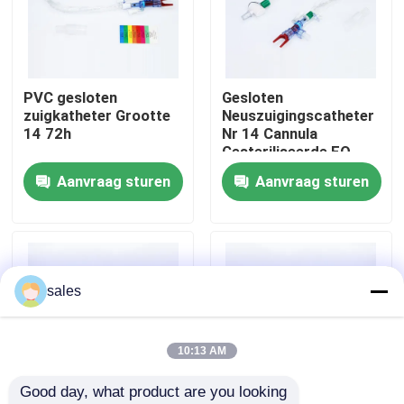
Over ons
PVC gesloten
Gesloten
Fabrieksreis
zuigkatheter Grootte
Neuszuigingscatheter
14 72h
Nr 14 Cannula
Gesteriliseerde EO
Kwaliteitscontrole
Gamma Ray
Aanvraag sturen
Aanvraag sturen
Contacteer ons
Vraag een offerte aan
sales
ET Buisluchtroute
10:13 AM
Good day, what product are you looking 
Laryngeal Maskerluchtroute