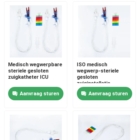
Medisch wegwerpbare
ISO medisch
steriele gesloten
wegwerp-steriele
zuigkatheter ICU
gesloten
zuiginstallatie
Volwassenen 24 uur
Aanvraag sturen
Aanvraag sturen
Thuis
Producten
VR-show