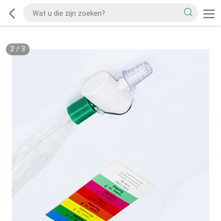
2
/
3