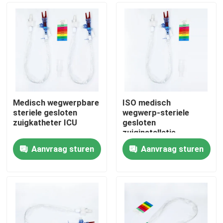
Medisch wegwerpbare
ISO medisch
steriele gesloten
wegwerp-steriele
zuigkatheter ICU
gesloten
zuiginstallatie
Volwassenen 24 uur
Aanvraag sturen
Aanvraag sturen
Thuis
Producten
VR-show