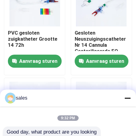
Over ons
PVC gesloten
Gesloten
Fabrieksreis
zuigkatheter Grootte
Neuszuigingscatheter
14 72h
Nr 14 Cannula
Gesteriliseerde EO
Kwaliteitscontrole
Gamma Ray
Aanvraag sturen
Aanvraag sturen
Contacteer ons
Vraag een offerte aan
sales
ET Buisluchtroute
9:32 PM
Good day, what product are you looking 
Laryngeal Maskerluchtroute