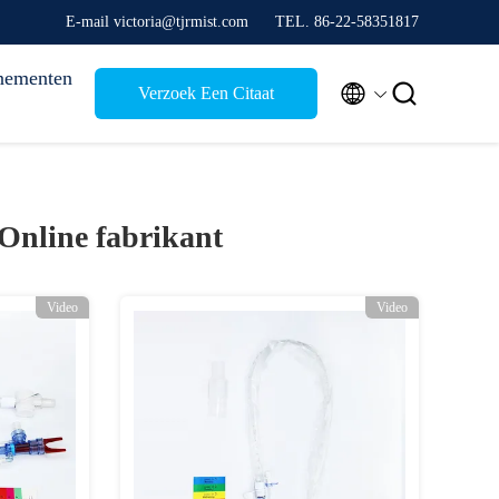
E-mail victoria@tjrmist.com
TEL. 86-22-58351817
nementen


Verzoek Een Citaat
Online fabrikant
Video
Video