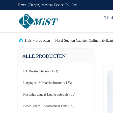
Rmist (Tianjin) Medical Device Co., Ltd.
Thui
Huis
>
producten
>
Nasal Suction Catheter Online Fabrikant
ALLE PRODUCTEN
ET Buisluchtroute
(173)
Laryngeal Maskerluchtroute
(173)
Nasopharyngeal Luchtroutebuis
(35)
Beschikbare Endotracheal Buis
(39)