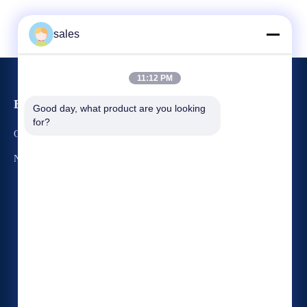
sales
11:12 PM
Evenementen
Good day, what product are you looking 
Verzoek Een Citaat
for?
Gevallen
TEL. 86-22-58351817
Nieuws
Fax 86-22-58351188


