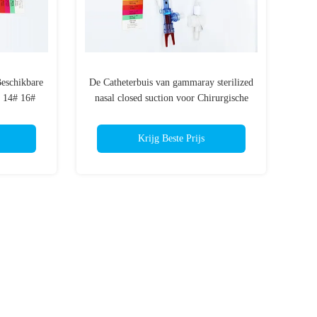
Beschikbare
De Catheterbuis van gammaray sterilized
# 14# 16#
nasal closed suction voor Chirurgische
heter
de Ziekenhuizen
Krijg Beste Prijs