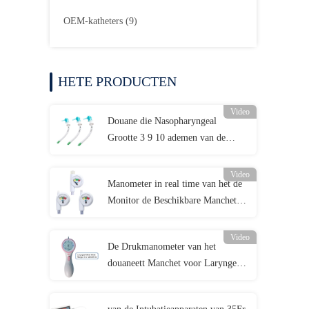
OEM-katheters
(9)
HETE PRODUCTEN
Video
Douane die Nasopharyngeal
Grootte 3 9 10 ademen van de
Luchtroutebuis
Video
Manometer in real time van het de
Monitor de Beschikbare Manchet
van de Luchtroutedruk
Video
De Drukmanometer van het
douaneett Manchet voor Laryngeal
Maskerluchtroute 0-120cmH2O