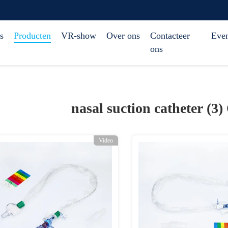
s
Producten
VR-show
Over ons
Contacteer
Eve
ons
nasal suction catheter (3)
Video