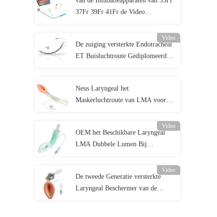
van de Intubatieapparaten van 35Fr
37Fr 39Fr 41Fr de Video
Endobronchial Buis met Camera
Video
De zuiging versterkte Endotracheal
ET Buisluchtroute Gediplomeerde
Cuffed ISO13485
Neus Laryngeal het
Maskerluchtroute van LMA voor
Noodsituatieafdeling
Video
OEM het Beschikbare Laryngeal
LMA Dubbele Lumen Bij
pasgeborenen van de
Maskerluchtroute
Video
De tweede Generatie versterkte
Laryngeal Beschermer van de
Maskerluchtroute LMA met
ProefBalloon