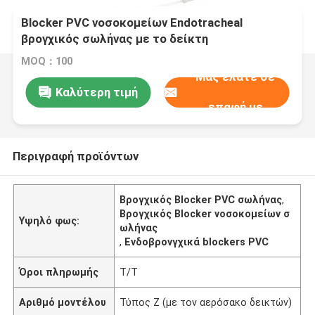
Blocker PVC νοσοκομείων Endotracheal
βρογχικός σωλήνας με το δείκτη
MOQ：100
Μας ελάτε σε
Καλύτερη τιμή
επαφή με
Περιγραφή προϊόντων
Βρογχικός Blocker PVC σωλήνας
,
Βρογχικός Blocker νοσοκομείων σ
Υψηλό φως:
ωλήνας
,
Ενδοβρονγχικά blockers PVC
Όροι πληρωμής
T/T
Αριθμό μοντέλου
Τύπος Ζ (με τον αερόσακο δεικτών)