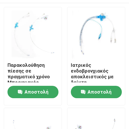
Παρακολούθηση
Ιατρικός
πίεσης σε
ενδοβρονχιακός
πραγματικό χρόνο
αποκλειστικός με
Μπρονχιακός
δείκτη
αποκλειστικός υλικό
Αρχική Σελίδα
Αποστολή
Αποστολή
ιατρικής ποιότητας
για ακριβή
ερώτησης
ερώτησης
απομόνωση των
Προϊόντα
πνευμόνων
Εμφάνιση VR