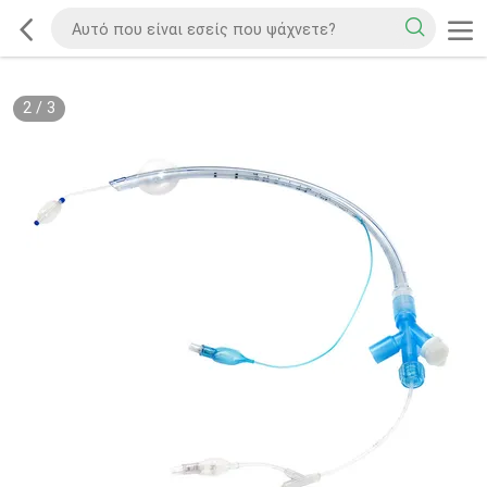
2
/
3