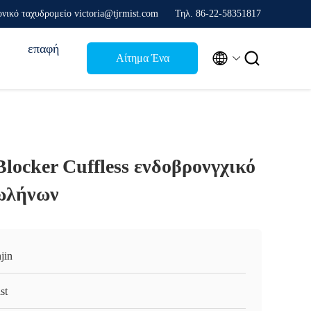
νικό ταχυδρομείο victoria@tjrmist.com
Τηλ. 86-22-58351817
επαφή


Αίτημα Ένα
απόσπασμα
locker Cuffless ενδοβρονγχικό
ωλήνων
jin
st