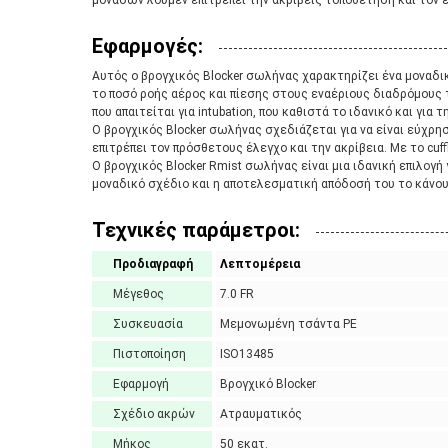
μονάδων λούμεν επιτρέπει την ακριβείς τοποθέτηση και τον 
Εφαρμογές:
Αυτός ο βρογχικός Blocker σωλήνας χαρακτηρίζει ένα μοναδικ
το ποσό ροής αέρος και πίεσης στους εναέριους διαδρόμους 
που απαιτείται για intubation, που καθιστά το ιδανικό και για
Ο βρογχικός Blocker σωλήνας σχεδιάζεται για να είναι εύχρησ
επιτρέπει τον πρόσθετους έλεγχο και την ακρίβεια. Με το cuffl
Ο βρογχικός Blocker Rmist σωλήνας είναι μια ιδανική επιλογ
μοναδικό σχέδιο και η αποτελεσματική απόδοσή του το κάνουν
Τεχνικές παράμετροι:
Προδιαγραφή
Λεπτομέρεια
Μέγεθος
7.0 FR
Συσκευασία
Μεμονωμένη τσάντα PE
Πιστοποίηση
ISO13485
Εφαρμογή
Βρογχικό Blocker
Σχέδιο ακρών
Ατραυματικός
Μήκος
50 εκατ.