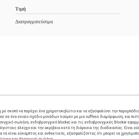
Τιμή
Διαπραγματεύσιμα
ή με σκοπό να παρέχει ένα χρηματοκιβώτιο και να εξασφαλίσει την παρεμπόδι
ού σε ένα ενιαίο σχέδιο μονάδων λούμεν με μια cuffless διαμόρφωση, και πισ
βρονγχικό σωλήνα, ενδοβρονγχικό blocker, και τις ενδοβρονγχικές Blocker εφα
έγιστους έλεγχο και την ακρίβεια κατά τη διάρκεια της διαδικασίας. Είναι εύ
 να είναι εύκαμπτος και ανθεκτικός, εξασφαλίζοντας ότι μπορεί να χρησιμοπο