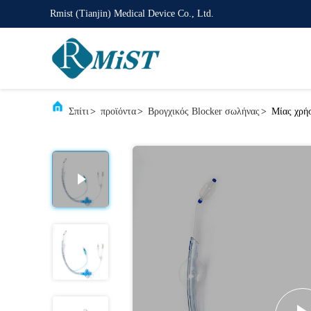
Rmist (Tianjin) Medical Device Co., Ltd.
Σπίτι
>
προϊόντα
>
Βρογχικός Blocker σωλήνας
>
Μίας χρή