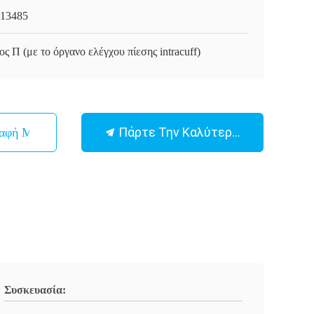
13485
ος Π (με το όργανο ελέγχου πίεσης intracuff)
Πάρτε Την Καλύτερη Τιμή
παφή Με
Συσκευασία: