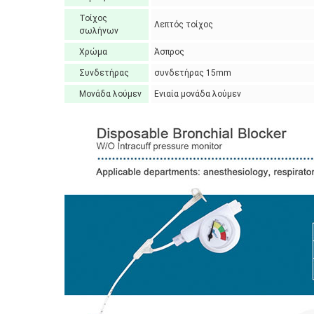
Τοίχος
Λεπτός τοίχος
σωλήνων
Χρώμα
Άσπρος
Συνδετήρας
συνδετήρας 15mm
Μονάδα λούμεν
Ενιαία μονάδα λούμεν