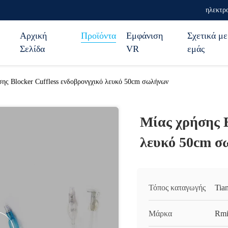
ηλεκτρο
Αρχική
Προϊόντα
Εμφάνιση
Σχετικά με
Σελίδα
VR
εμάς
σης Blocker Cuffless ενδοβρονγχικό λευκό 50cm σωλήνων
Μίας χρήσης B
λευκό 50cm σ
Τόπος καταγωγής
Tian
Μάρκα
Rmi