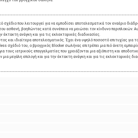
έλεγχο του βρογχικού σωλήνα.
ό σχέδιο που λειτουργεί για να εμποδίσει αποτελεσματικά τον εναέριο διάδρ
του ασθενή, βοηθώντας κατά συνέπεια να μειώσει τον κίνδυνο περιπλοκών. Α
 την έκτακτη ανάγκη και για τις εκλεκτορικές διαδικασίες.
τος και ιδιαίτερα αποτελεσματικός. Έχει ένα υψηλό ποσοστό επιτυχίας για τον
ess σχέδιό του, ο βρογχικός Blocker σωλήνας επιτρέπει μια πιό άνετη εμπειρία 
ή για τους ιατρικούς επαγγελματίες που χρειάζονται μια αξιόπιστη και αποδοτ
 μια μεγάλη επιλογή και για την έκτακτη ανάγκη και για τις εκλεκτορικές δια