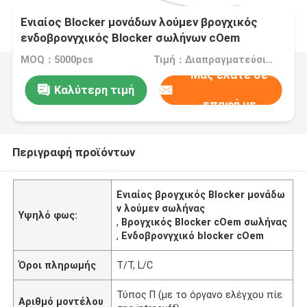
Ενιαίος Blocker μονάδων λούμεν βρογχικός
ενδοβρονγχικός Blocker σωλήνων cOem
MOQ：5000pcs
Τιμή：Διαπραγματεύσιμα
Μας ελάτε σε
Καλύτερη τιμή
επαφή με
Περιγραφή προϊόντων
Ενιαίος βρογχικός Blocker μονάδω
ν λούμεν σωλήνας
Υψηλό φως:
,
Βρογχικός Blocker cOem σωλήνας
,
Ενδοβρονγχικό blocker cOem
Όροι πληρωμής
T/T, L/C
Τύπος Π (με το όργανο ελέγχου πίε
Αριθμό μοντέλου