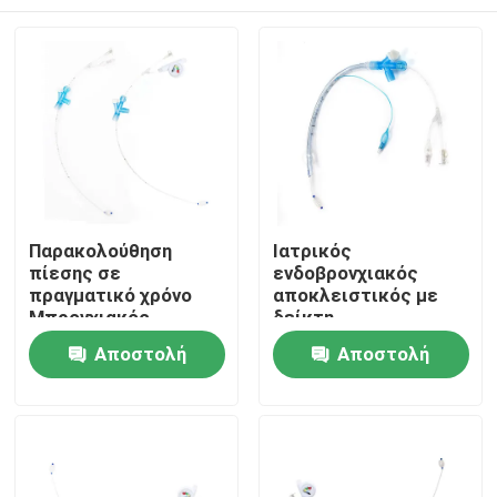
Παρακολούθηση
Ιατρικός
πίεσης σε
ενδοβρονχιακός
πραγματικό χρόνο
αποκλειστικός με
Μπρονχιακός
δείκτη
αποκλειστικός υλικό
Αρχική Σελίδα
Αποστολή
Αποστολή
ιατρικής ποιότητας
για ακριβή
ερώτησης
ερώτησης
απομόνωση των
Προϊόντα
πνευμόνων
Εμφάνιση VR