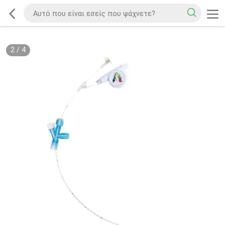
2
/
4