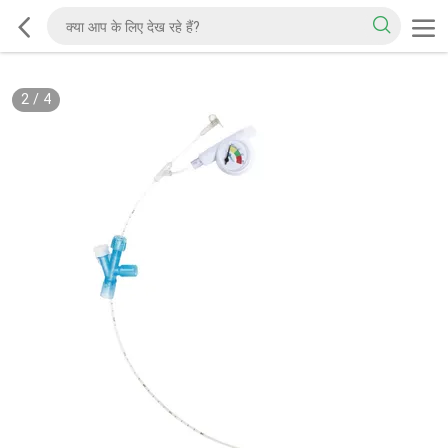
2
/
4