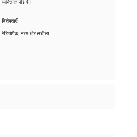
व्यक्तिगत पीई बैग
विशेषताएँ:
रेडियोपैक, नरम और लचीला