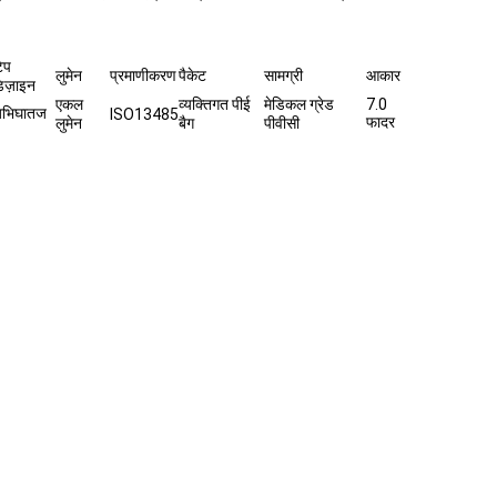
िप
लुमेन
प्रमाणीकरण
पैकेट
सामग्री
आकार
िज़ाइन
एकल
व्यक्तिगत पीई
मेडिकल ग्रेड
7.0
भिघातज
ISO13485
फादर
लुमेन
बैग
पीवीसी