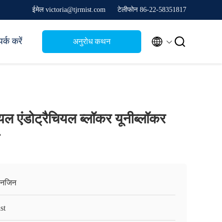
ईमेल victoria@tjrmist.com
टेलीफोन 86-22-58351817


र्क करें
अनुरोध कथन
ियल एंडोट्रैचियल ब्लॉकर यूनीब्लॉकर
ानजिन
st