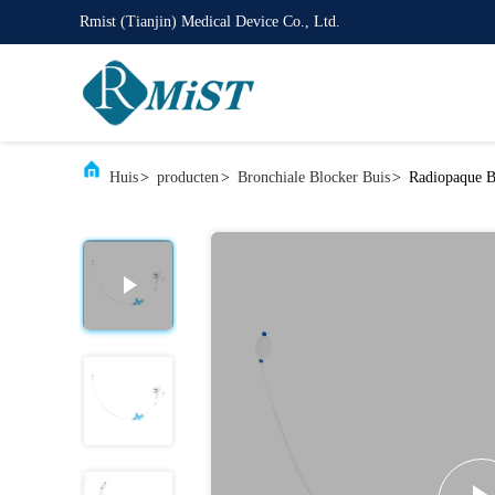
Rmist (Tianjin) Medical Device Co., Ltd.
Huis
>
producten
>
Bronchiale Blocker Buis
>
Radiopaque B