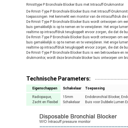
Rmisttype P Bronchiale Blocker Buis met Intracuff-Drukmonitor
De Rmist-Type P Bronchiale Blocker Buis met Intracuff-Drukmonit
toepassingen. Het kenmerkt een monitor van de intracuffdruk die in
De Rmist-Type P Bronchiale Blocker Buis wordt ontworpen om een b
buis gemakkelijk is op te nemen en te verwijderen. Het enige lume
realtime op intracuffdruk terugkoppelt ervoor zorgen, die dat de bu
De Rmist-Type P Bronchiale Blocker Buis wordt ontworpen om een b
buis gemakkelijk is op te nemen en te verwijderen. Het enige lume
realtime op intracuffdruk terugkoppelt ervoor zorgen, die dat de bu
De Rmist-Type P Bronchiale Blocker Buis is een betrouwbare en re
drukmonitor, wordt deze bronchiale blocker buis ontworpen om bra
Technische Parameters:
Eigenschappen
Schakelaar
Toepassing
Radiopaque,
15mm
Endobronchial Blocker, End
Zacht en Flexibel
Schakelaar
Buis voor Dubbele Lumen E