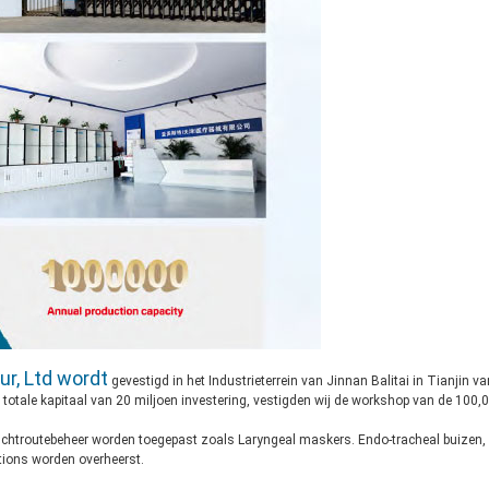
ur, Ltd wordt
gevestigd in het Industrieterrein van Jinnan Balitai in Tianjin va
 totale kapitaal van 20 miljoen investering, vestigden wij de workshop van de 100,
luchtroutebeheer worden toegepast zoals Laryngeal maskers. Endo-tracheal buizen
tions worden overheerst.