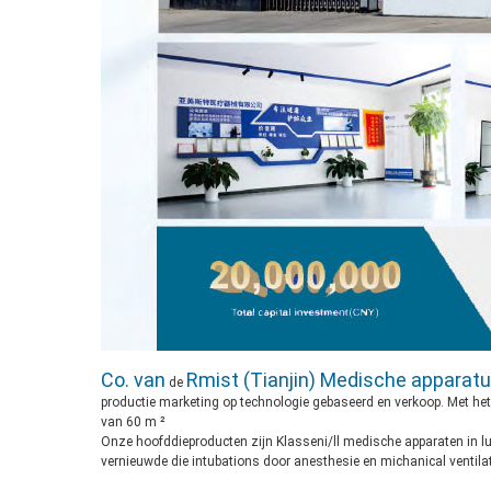
Co. van
Rmist (Tianjin) Medische apparatu
de
productie marketing op technologie gebaseerd en verkoop. Met het
van 60 m ²
Onze hoofddieproducten zijn Klasseni/ll medische apparaten in 
vernieuwde die intubations door anesthesie en michanical ventila