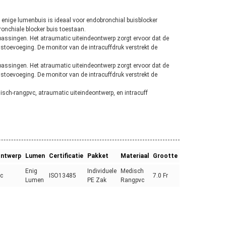
enige lumenbuis is ideaal voor endobronchial buisblocker
ronchiale blocker buis toestaan.
passingen. Het atraumatic uiteindeontwerp zorgt ervoor dat de
istoevoeging. De monitor van de intracuffdruk verstrekt de
passingen. Het atraumatic uiteindeontwerp zorgt ervoor dat de
istoevoeging. De monitor van de intracuffdruk verstrekt de
sch-rangpvc, atraumatic uiteindeontwerp, en intracuff
ontwerp
Lumen
Certificatie
Pakket
Materiaal
Grootte
Enig
Individuele
Medisch
c
ISO13485
7.0 Fr
Lumen
PE Zak
Rangpvc