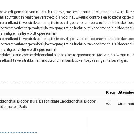
or wordt gemaakt van medisch-rangpvc, met een atraumatic uiteindeontwerp. Deze 
tracuffdruk in real time verstrekt, die voor nauwkeurig controle en toezicht op de b
randkast te verstrekken en optie te beveiligen voor endobronchial buisblocker toe
nontwerp verleent gemakkelijke toegang tot de luchtroute voor bronchiale blocker bu
is veilig en veilig wordt opgenomen.
randkast te verstrekken en optie te beveiligen voor endobronchial buisblocker toe
nontwerp verleent gemakkelijke toegang tot de luchtroute voor bronchiale blocker bu
is veilig en veilig wordt opgenomen.
ndabele optie voor endobronchial buisblocker toepassingen. Met zijn bouw van medi
ndkast te verstrekken en endobronchial buisblocker toepassingen te beveiligen.
Kleur
Uiteinde
obronchial Blocker Buis, Beschikbare Endobronchial Blocker
Wit
Atraumati
ndotracheal Buis