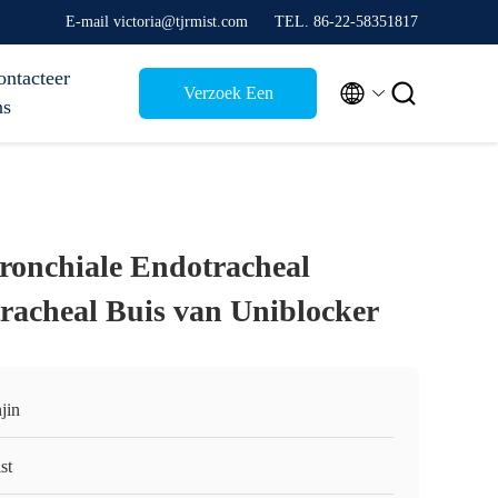
E-mail victoria@tjrmist.com
TEL. 86-22-58351817
ontacteer


Verzoek Een
ns
Citaat
onchiale Endotracheal
racheal Buis van Uniblocker
jin
st