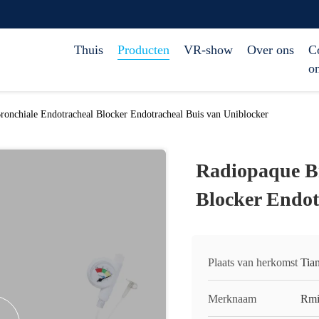
Thuis
Producten
VR-show
Over ons
C
o
ronchiale Endotracheal Blocker Endotracheal Buis van Uniblocker
Radiopaque Br
Blocker Endot
Plaats van herkomst
Tian
Merknaam
Rmi