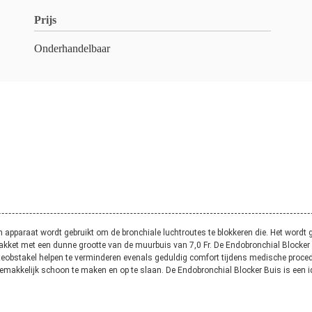
Prijs
Onderhandelbaar
h apparaat wordt gebruikt om de bronchiale luchtroutes te blokkeren die. Het wor
akket met een dunne grootte van de muurbuis van 7,0 Fr. De Endobronchial Blocker 
routeobstakel helpen te verminderen evenals geduldig comfort tijdens medische proce
 gemakkelijk schoon te maken en op te slaan. De Endobronchial Blocker Buis is een