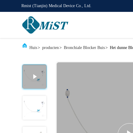
Rmist (Tianjin) Medical Device Co., Ltd.
Huis
>
producten
>
Bronchiale Blocker Buis
>
Het dunne Bl