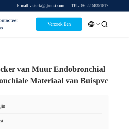
E-mail victoria@tjrmist.com
TEL. 86-22-58351817
ontacteer


Verzoek Een
ns
Citaat
ocker van Muur Endobronchial
onchiale Materiaal van Buispvc
jin
st