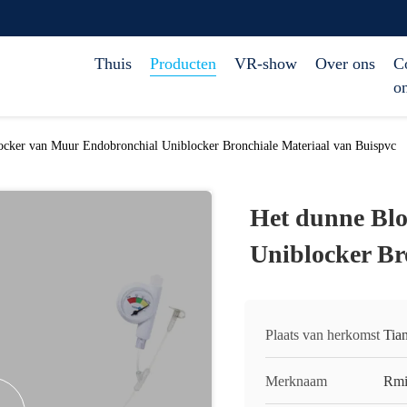
Thuis
Producten
VR-show
Over ons
C
o
ocker van Muur Endobronchial Uniblocker Bronchiale Materiaal van Buispvc
Het dunne Bl
Uniblocker Br
Plaats van herkomst
Tian
Merknaam
Rmi