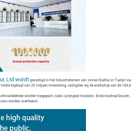
ur, Ltd wordt
gevestigd in het Industrieterrein van Jinnan Balitai in Tianjin va
 totale kapitaal van 20 miljoen investering, vestigden wij de workshop van de 100,
luchtroutebeheer worden toegepast zoals Laryngeal maskers. Endo-tracheal buizen
tions worden overheerst.