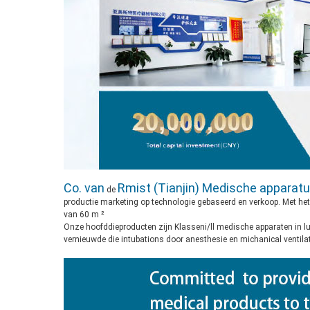
Co. van
Rmist (Tianjin) Medische apparatu
de
productie marketing op technologie gebaseerd en verkoop. Met het
van 60 m ²
Onze hoofddieproducten zijn Klasseni/ll medische apparaten in 
vernieuwde die intubations door anesthesie en michanical ventila