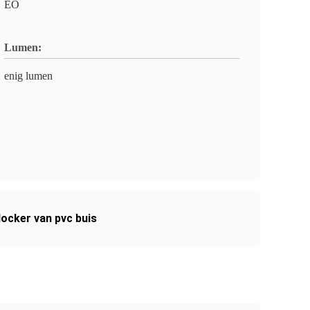
EO
Lumen:
enig lumen
locker van pvc buis