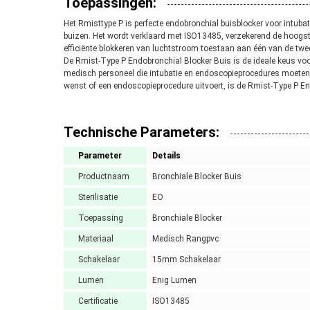
Toepassingen:
Het Rmisttype P is perfecte endobronchial buisblocker voor intub
buizen. Het wordt verklaard met ISO13485, verzekerend de hoogste 
efficiënte blokkeren van luchtstroom toestaan aan één van de twee
De Rmist-Type P Endobronchial Blocker Buis is de ideale keus voo
medisch personeel die intubatie en endoscopieprocedures moeten uit
wenst of een endoscopieprocedure uitvoert, is de Rmist-Type P En
Technische Parameters:
Parameter
Details
Productnaam
Bronchiale Blocker Buis
Sterilisatie
EO
Toepassing
Bronchiale Blocker
Materiaal
Medisch Rangpvc
Schakelaar
15mm Schakelaar
Lumen
Enig Lumen
Certificatie
ISO13485