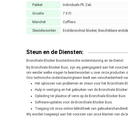
Pakket
Individuele PE Zak
Grootte
7.0 Fr
Manchet
Cuffless
Sleutelwoorden
Endobronchial blocker, Beschikbare endobr
Steun en de Diensten:
Bronchiale Blocker Buistechnische ondersteuning en de Dienst
Bij Bronchiale Blocker Buis, zijn wij geëngageerd aan het voorzi
om eender welke vragen te beantwoorden u over onze producten o
Ons technische ondersteuningteam biedt een verscheidenheid van
Het oplossen van problemen en steun voor het Bronchiale B
Hulp in vestiging en het gebruiken van de Bronchiale Blocker
Opleiding ter plaatse of verre op de Bronchiale Blocker Buis
Software-updates voor de Bronchiale Blocker Buis
Toegang tot onze online bibliotheek van gebruikershandlei
Wij worden toegewijd aan het voorzien van onze klanten van de bes