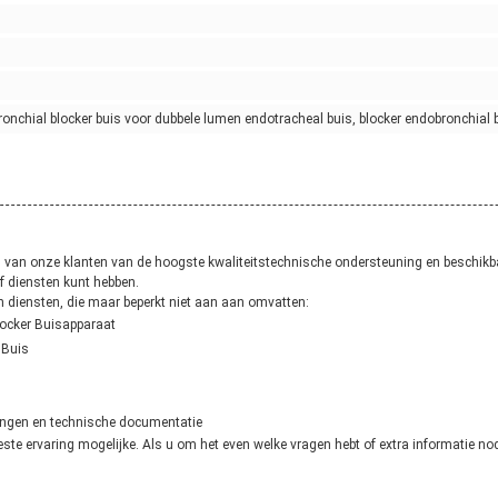
onchial blocker buis voor dubbele lumen endotracheal buis, blocker endobronchial 
en van onze klanten van de hoogste kwaliteitstechnische ondersteuning en beschikba
f diensten kunt hebben.
 diensten, die maar beperkt niet aan aan omvatten:
locker Buisapparaat
 Buis
dingen en technische documentatie
te ervaring mogelijke. Als u om het even welke vragen hebt of extra informatie nodi