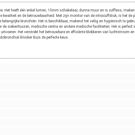
atie. Het heeft één enkel lumen, 15mm schakelaar, dunne muur en is cuffless, maken
kwaliteit en de betrouwbaarheid. Met zijn monitor van de intracuffdruk, is het de p
 belangrijke bronchiën. Het is beschikbaar, makend het veilig en hygiënisch te gebr
r de ziekenhuizen, medische centra en andere medische faciliteiten. Het is perfec
voeren. Het verstrekt het betrouwbare en efficiënte blokkeren van luchtstroom en is
dobronchial Blocker Buis de perfecte keus.