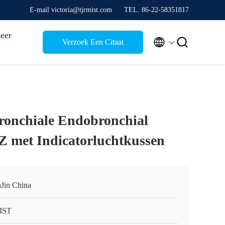
E-mail victoria@tjrmist.com
TEL. 86-22-58351817
eer


Verzoek Een Citaat
ronchiale Endobronchial
Z met Indicatorluchtkussen
nJin China
IST