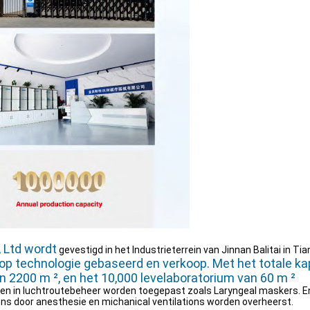
, Ltd wordt
gevestigd in het Industrieterrein van Jinnan Balitai in Tia
op technologie gebaseerd en verkoop. Met het totale kapi
n 2200 m ², en het 10,000 levelaboratorium van 60 m ²
en in luchtroutebeheer worden toegepast zoals Laryngeal maskers. En
ns door anesthesie en michanical ventilations worden overheerst.