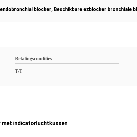
 endobronchial blocker
,
Beschikbare ezblocker bronchiale b
Betalingscondities
T/T
r met indicatorluchtkussen