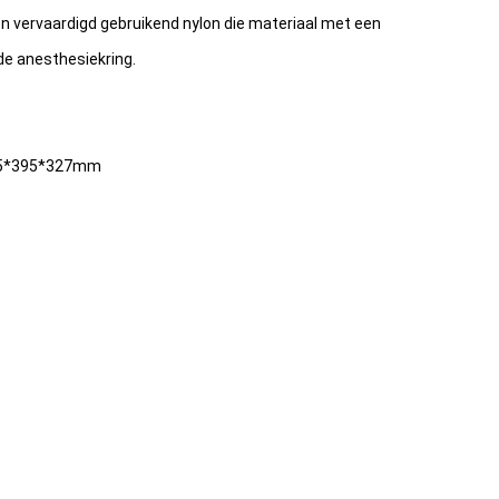
en vervaardigd gebruikend nylon die materiaal met een
de anesthesiekring.
705*395*327mm