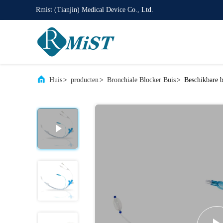
Rmist (Tianjin) Medical Device Co., Ltd.
Huis
>
producten
>
Bronchiale Blocker Buis
>
Beschikbare 