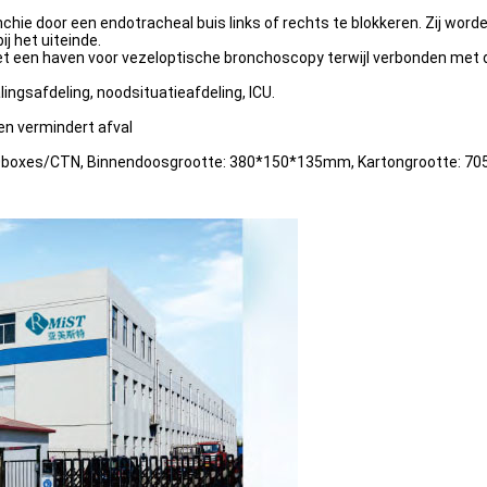
hie door een endotracheal buis links of rechts te blokkeren. Zij word
j het uiteinde.
t een haven voor vezeloptische bronchoscopy terwijl verbonden met 
ingsafdeling, noodsituatieafdeling, ICU.
en vermindert afval
, 10boxes/CTN, Binnendoosgrootte: 380*150*135mm, Kartongrootte: 